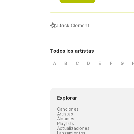
J
Jack Clement
Todos los artistas
A
B
C
D
E
F
G
Explorar
Canciones
Artistas
Álbumes
Playlists
Actualizaciones
Lanzamientos