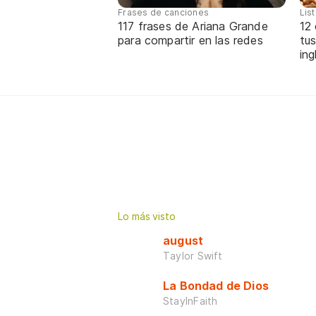
Frases de canciones
Lis
117 frases de Ariana Grande
12
para compartir en las redes
tus
ing
Lo más visto
august
Taylor Swift
La Bondad de Dios
StayInFaith