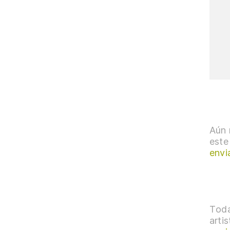
Aún 
este
envi
Toda
arti