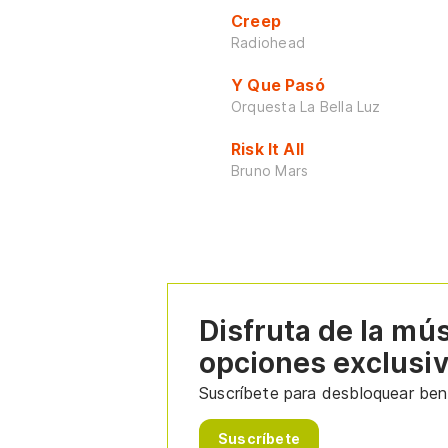
Creep
Radiohead
Y Que Pasó
Orquesta La Bella Luz
Risk It All
Bruno Mars
Disfruta de la mú
opciones exclusi
Suscríbete para desbloquear bene
Suscríbete