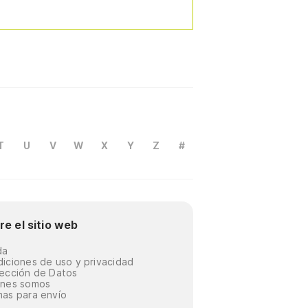
T
U
V
W
X
Y
Z
#
re el sitio web
da
iciones de uso y privacidad
ección de Datos
énes somos
as para envío