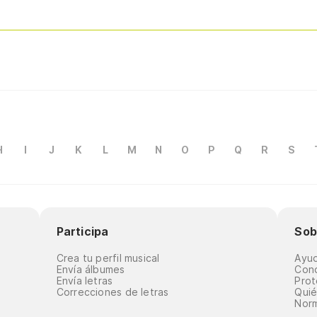
H
I
J
K
L
M
N
O
P
Q
R
S
Participa
Sob
Crea tu perfil musical
Ayu
Envía álbumes
Cond
Envía letras
Prot
Correcciones de letras
Qui
Norm