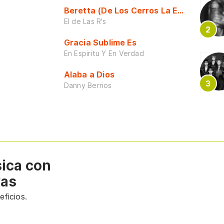
Beretta (De Los Cerros La Escuela)
El de Las R's
Gracia Sublime Es
En Espiritu Y En Verdad
Alaba a Dios
Danny Berrios
sica con
vas
ficios.