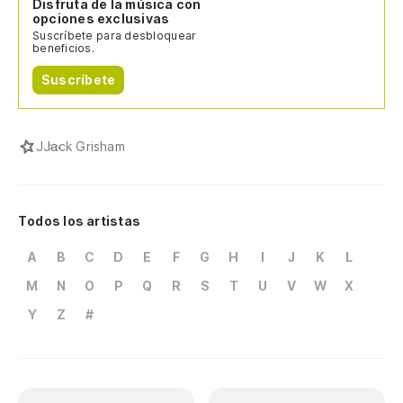
Disfruta de la música con
opciones exclusivas
Suscríbete para desbloquear
beneficios.
Suscríbete
J
Jack Grisham
Todos los artistas
A
B
C
D
E
F
G
H
I
J
K
L
M
N
O
P
Q
R
S
T
U
V
W
X
Y
Z
#