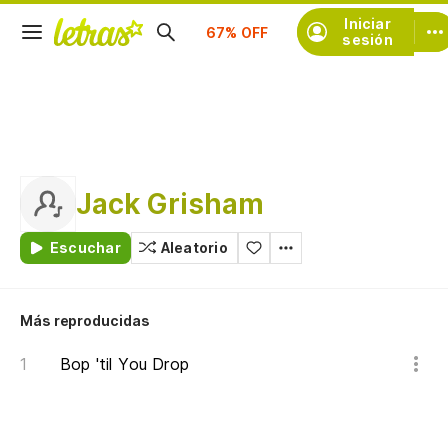
Suscríbete
Iniciar
sesión
Jack Grisham
Escuchar
Aleatorio
Más reproducidas
Bop 'til You Drop