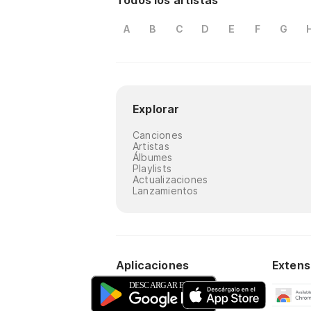
A
B
C
D
E
F
G
Explorar
Canciones
Artistas
Álbumes
Playlists
Actualizaciones
Lanzamientos
Aplicaciones
Extens