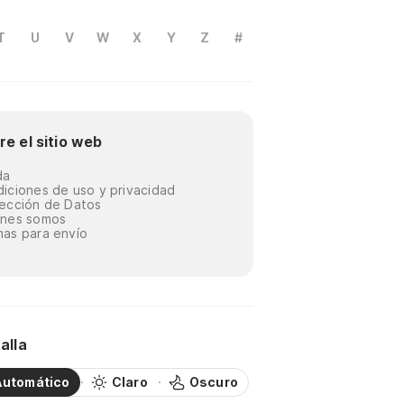
T
U
V
W
X
Y
Z
#
re el sitio web
da
iciones de uso y privacidad
ección de Datos
énes somos
as para envío
alla
Automático
Claro
Oscuro