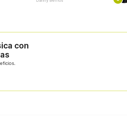
Danny Berrios
sica con
vas
ficios.