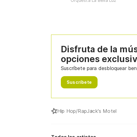
Orquesta La Bella Luz
Disfruta de la mú
opciones exclusi
Suscríbete para desbloquear bene
Suscríbete
Hip Hop/Rap
Jack's Motel
Todos los artistas