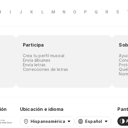
H
I
J
K
L
M
N
O
P
Q
R
S
Participa
Sob
Crea tu perfil musical
Ayu
Envía álbumes
Cond
Envía letras
Prot
Correcciones de letras
Qui
Norm
ión
Ubicación e idioma
Pant
Hispanoamérica
Español