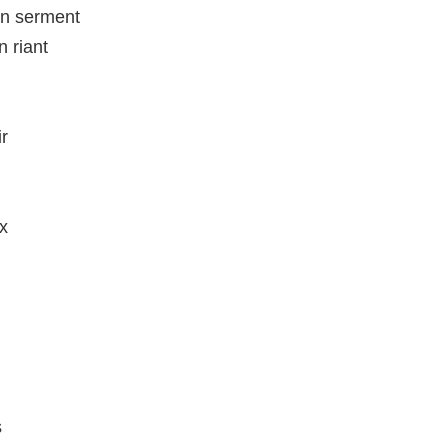
un serment
n riant
r
x
s