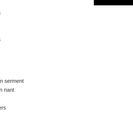
s
s
un serment
n riant
ers