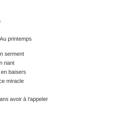
s
Au printemps
un serment
n riant
 en baisers
 ce miracle
ans avoir à l'appeler