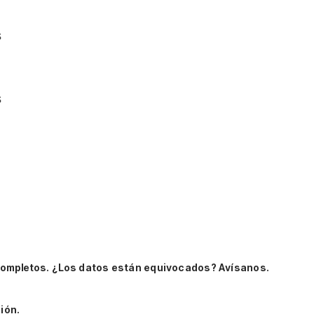
s
s
completos.
¿Los datos están equivocados? Avísanos.
ión.