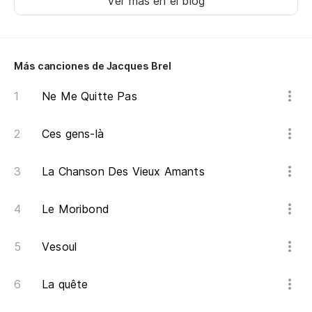
Ver más en el blog
La
Más canciones de Jacques Brel
Te
Ne Me Quitte Pas
Te
Ces gens-là
Te
La Chanson Des Vieux Amants
La
Le Moribond
Se
Vesoul
La quête
T