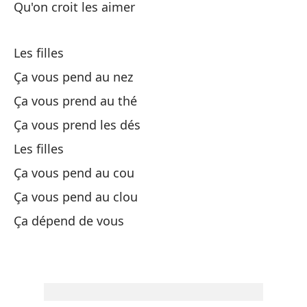
Qu'on croit les aimer
C'
Ya
Les filles
Ça vous pend au nez
La
Ça vous prend au thé
Ça vous prend les dés
Es
Les filles
C'
Ça vous pend au cou
Es
Ça vous pend au clou
C'
Ça dépend de vous
Y 
Pe