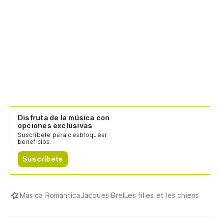
Qu
Q
Y 
Et
Disfruta de la música con
opciones exclusivas
Qu
Suscríbete para desbloquear
beneficios.
Qu
Suscríbete
Qu
Música Romántica
Jacques Brel
Les filles et les chiens
De
On