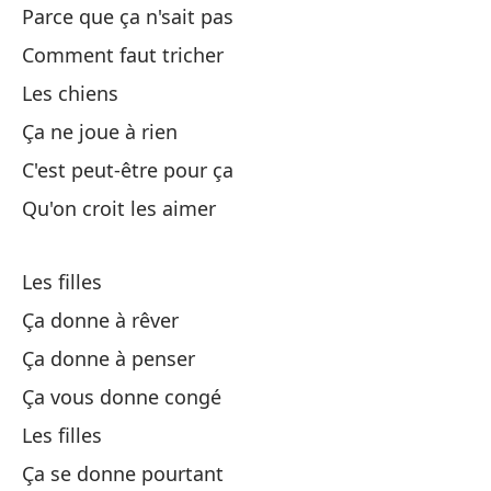
Parce que ça n'sait pas
La
Comment faut tricher
Les chiens
De
Ça ne joue à rien
C'est peut-être pour ça
De
Qu'on croit les aimer
De
Les filles
Pe
Ça donne à rêver
Ça donne à penser
No
Ça vous donne congé
Les filles
Y 
Ça se donne pourtant