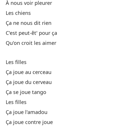
À nous voir pleurer
Les chiens
La
Ça ne nous dit rien
C'est peut-êt' pour ça
Es
Qu'on croit les aimer
Ça
¿T
Les filles
Ça joue au cerceau
Se
Ça joue du cerveau
La
Ça se joue tango
Les filles
Es
Ça joue l'amadou
Ça
Ça joue contre joue