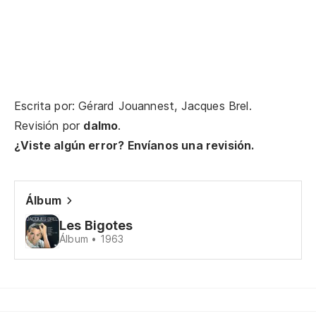
Ju
Se
Escrita por: Gérard Jouannest, Jacques Brel.
La
Revisión por
dalmo
.
¿Viste algún error? Envíanos una revisión.
Dé
Qu
Álbum
Dé
Les Bigotes
Qu
Álbum • 1963
Se