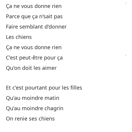
Ju
Ça ne vous donne rien
Parce que ça n'sait pas
Es
Faire semblant d'donner
La
Les chiens
Ça ne vous donne rien
Ju
C'est peut-être pour ça
Qu'on doit les aimer
Es
Es
Et c'est pourtant pour les filles
Qu'au moindre matin
Qu'au moindre chagrin
La
On renie ses chiens
Es