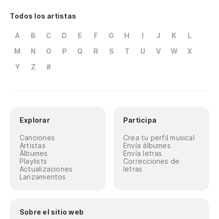
Todos los artistas
A
B
C
D
E
F
G
H
I
J
K
L
M
N
O
P
Q
R
S
T
U
V
W
X
Y
Z
#
Explorar
Participa
Canciones
Crea tu perfil musical
Artistas
Envía álbumes
Álbumes
Envía letras
Playlists
Correcciones de
Actualizaciones
letras
Lanzamientos
Sobre el sitio web