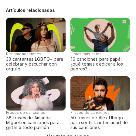
Pe
Artículos relacionados
No
Po
Recomendaciones
Listas musicales
Có
33 cantantes LGBTQ+ para
16 canciones para papá:
celebrar y escuchar con
¿qué temas dedicar a los
orgullo
padres?
Lo
No
Qu
Frases de canciones
Frases de canciones
58 frases de Amanda
50 frases de Alex Ubago
Miguel en canciones para
para sentir la intensidad de
gritar a todo pulmón
sus canciones
C