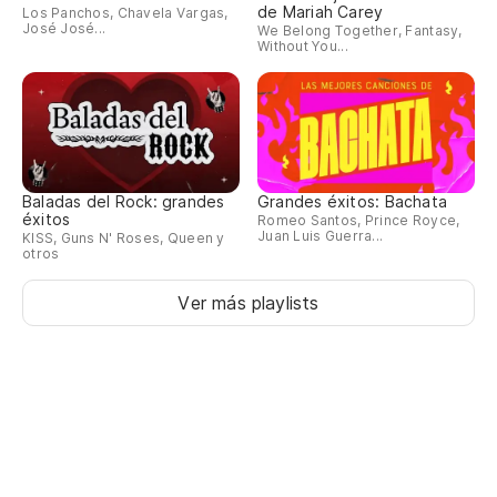
D
de Mariah Carey
Los Panchos, Chavela Vargas,
José José...
We Belong Together, Fantasy,
Without You...
Qu
Pe
Baladas del Rock: grandes
Grandes éxitos: Bachata
No
éxitos
Romeo Santos, Prince Royce,
Juan Luis Guerra...
KISS, Guns N' Roses, Queen y
otros
Po
Ver más playlists
Pr
Lo
No