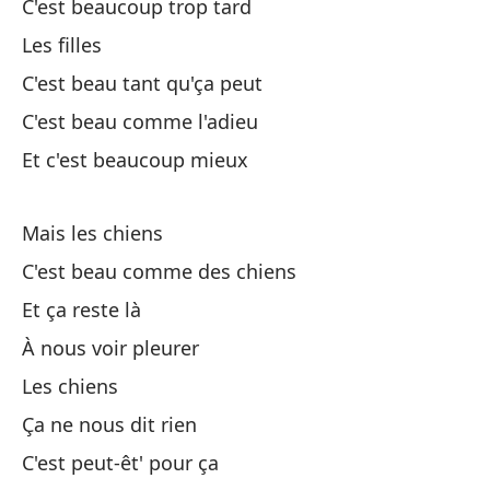
C'est beaucoup trop tard
Es
Les filles
C'
C'est beau tant qu'ça peut
Es
C'est beau comme l'adieu
C'
Et c'est beaucoup mieux
Es
Mais les chiens
C'
C'est beau comme des chiens
Et ça reste là
La
À nous voir pleurer
Es
Les chiens
C'
Ça ne nous dit rien
C'est peut-êt' pour ça
Es