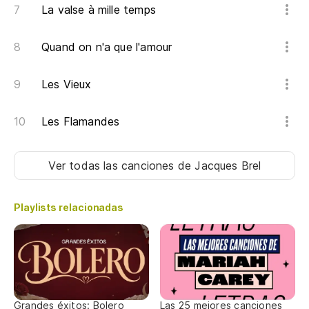
La valse à mille temps
Es
Quand on n'a que l'amour
La
Les Vieux
d
Les Flamandes
Ca
Ver todas las canciones
de Jacques Brel
Ti
Playlists relacionadas
La
Te
Grandes éxitos: Bolero
Las 25 mejores canciones