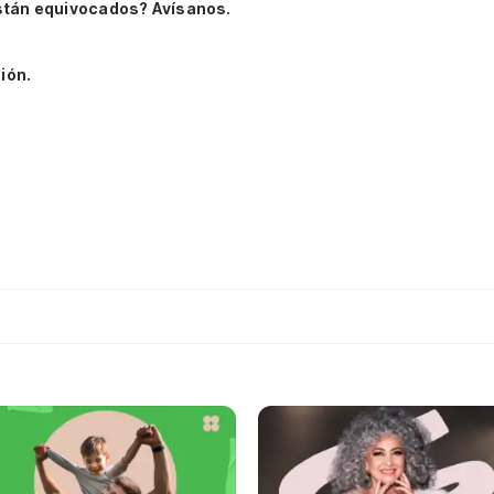
stán equivocados? Avísanos.
ión.