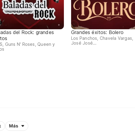
ladas del Rock: grandes
Grandes éxitos: Bolero
itos
Los Panchos, Chavela Vargas,
José José...
S, Guns N' Roses, Queen y
os
k
Más