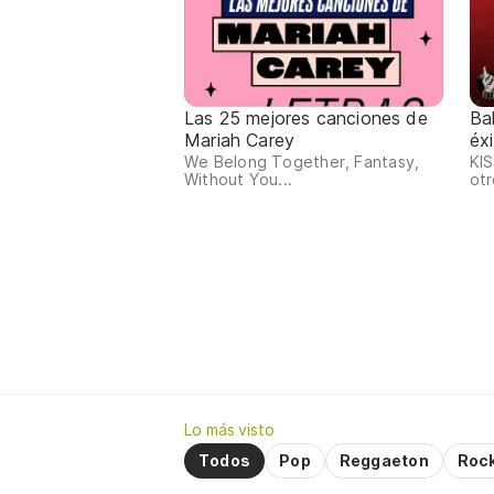
Las 25 mejores canciones de
Ba
Mariah Carey
éx
We Belong Together, Fantasy,
KIS
Without You...
otr
Lo más visto
Todos
Pop
Reggaeton
Roc