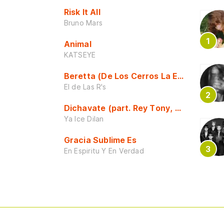
Risk It All
Bruno Mars
Animal
KATSEYE
Beretta (De Los Cerros La Escuela)
El de Las R's
Dichavate (part. Rey Tony, Dj Honda y 
Ya Ice Dilan
Gracia Sublime Es
En Espiritu Y En Verdad