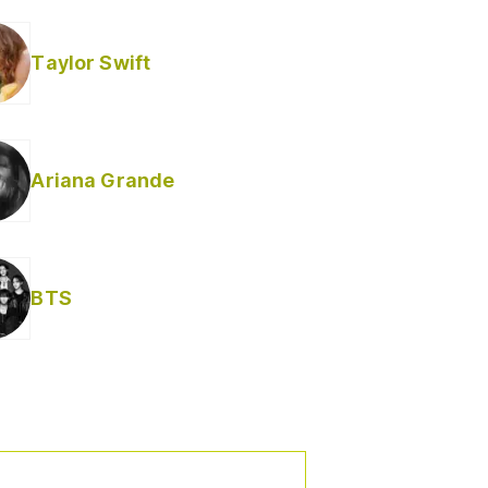
Taylor Swift
Ariana Grande
Helabusador) [explícita]
BTS