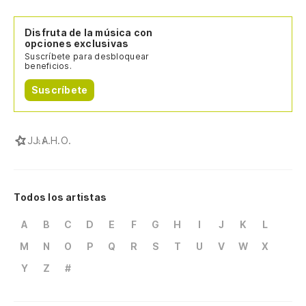
Disfruta de la música con
opciones exclusivas
Suscríbete para desbloquear
beneficios.
Suscríbete
J
J.A.H.O.
Todos los artistas
A
B
C
D
E
F
G
H
I
J
K
L
M
N
O
P
Q
R
S
T
U
V
W
X
Y
Z
#