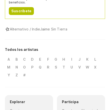
beneficios.
Suscríbete
Alternativo / Indie
Jaime Sin Tierra
Todos los artistas
A
B
C
D
E
F
G
H
I
J
K
L
M
N
O
P
Q
R
S
T
U
V
W
X
Y
Z
#
Explorar
Participa