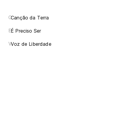
C
Canção da Terra
E
É Preciso Ser
V
Voz de Liberdade