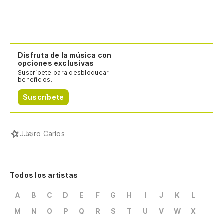
Disfruta de la música con
opciones exclusivas
Suscríbete para desbloquear
beneficios.
Suscríbete
J
Jairo Carlos
Todos los artistas
A
B
C
D
E
F
G
H
I
J
K
L
M
N
O
P
Q
R
S
T
U
V
W
X