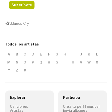
Suscríbete
J
Jairus Cry
Todos los artistas
A
B
C
D
E
F
G
H
I
J
K
L
M
N
O
P
Q
R
S
T
U
V
W
X
Y
Z
#
Explorar
Participa
Canciones
Crea tu perfil musical
Artistas
Envía álbumes