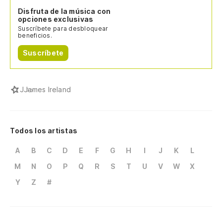
Disfruta de la música con
opciones exclusivas
Suscríbete para desbloquear
beneficios.
Suscríbete
J
James Ireland
Todos los artistas
A
B
C
D
E
F
G
H
I
J
K
L
M
N
O
P
Q
R
S
T
U
V
W
X
Y
Z
#