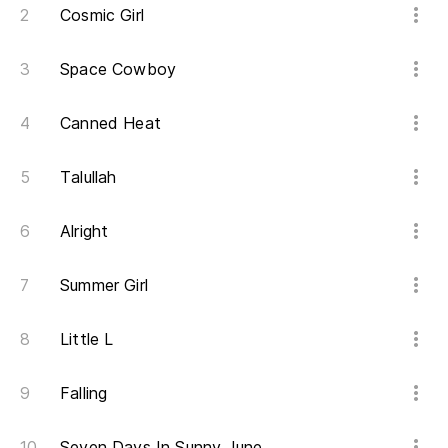
Cosmic Girl
Space Cowboy
Canned Heat
Talullah
Alright
Summer Girl
Little L
Falling
Seven Days In Sunny June