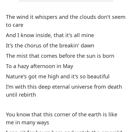
co
ri
The wind it whispers and the clouds don't seem
ri
to care
ri
ti
And I know inside, that it's all mine
se
It's the chorus of the breakin' dawn
pl
The mist that comes before the sun is born
be
To a hazy afternoon in May
co
Nature's got me high and it's so beautiful
I'm with this deep eternal universe from death
until rebirth
You know that this corner of the earth is like
me in many ways