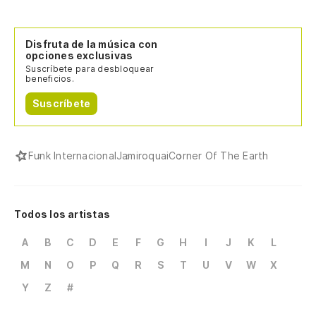
Disfruta de la música con
opciones exclusivas
Suscríbete para desbloquear
beneficios.
Suscríbete
Funk Internacional
Jamiroquai
Corner Of The Earth
Todos los artistas
A
B
C
D
E
F
G
H
I
J
K
L
M
N
O
P
Q
R
S
T
U
V
W
X
Y
Z
#