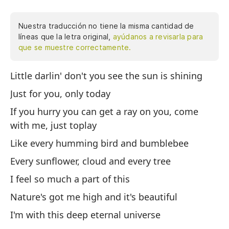
Nuestra traducción no tiene la misma cantidad de
líneas que la letra original,
ayúdanos a revisarla para
que se muestre correctamente.
Little darlin' don't you see the sun is shining
Ca
so
Just for you, only today
ra
If you hurry you can get a ray on you, come
pa
with me, just toplay
ár
Like every humming bird and bumblebee
na
co
Every sunflower, cloud and every tree
ha
I feel so much a part of this
co
Nature's got me high and it's beautiful
du
es
I'm with this deep eternal universe
Cu