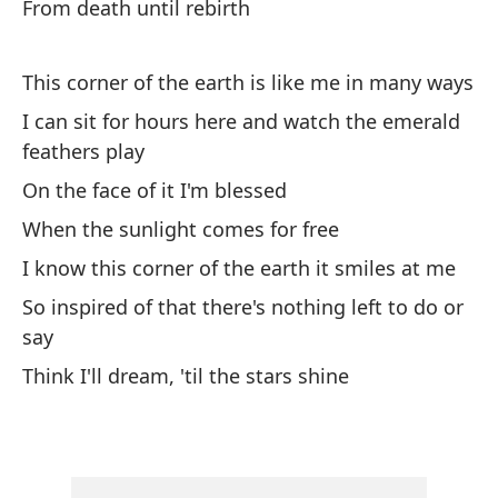
From death until rebirth
ri
qu
This corner of the earth is like me in many ways
So
qu
I can sit for hours here and watch the emerald
y 
feathers play
am
On the face of it I'm blessed
de
When the sunlight comes for free
ma
ta
I know this corner of the earth it smiles at me
et
So inspired of that there's nothing left to do or
re
say
es
Think I'll dream, 'til the stars shine
se
pl
be
co