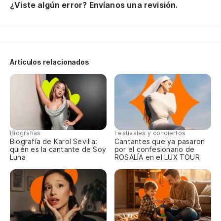
¿Viste algún error? Envíanos una revisión.
Y 
E 
Sé
Artículos relacionados
Eu
No
Ne
Biografías
Festivales y conciertos
Biografía de Karol Sevilla:
Cantantes que ya pasaron
No
quién es la cantante de Soy
por el confesionario de
Luna
ROSALÍA en el LUX TOUR
Nã
Y 