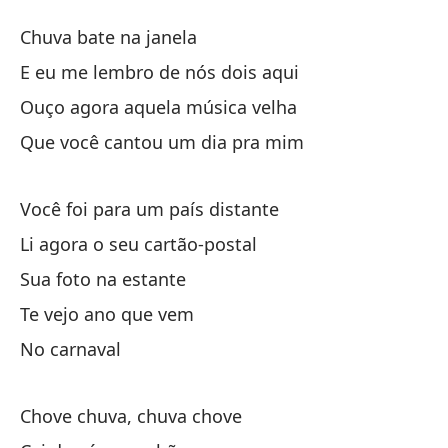
ll
Chuva bate na janela
C
E eu me lembro de nós dois aqui
Ouço agora aquela música velha
La
Que você cantou um dia pra mim
Y 
Você foi para um país distante
E 
Li agora o seu cartão-postal
Es
Sua foto na estante
Ou
Te vejo ano que vem
Qu
No carnaval
Qu
Chove chuva, chuva chove