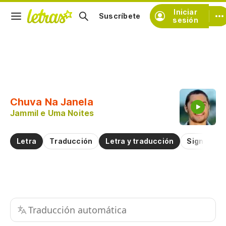
Iniciar
Suscríbete
sesión
Copiar fragmento
Copiar toda la letra
Chuva Na Janela
Practicar la pronunciación de
Jammil e Uma Noites
Comentar sobre este fragmento
Letra
Traducción
Letra y traducción
Significad
Traducción automática