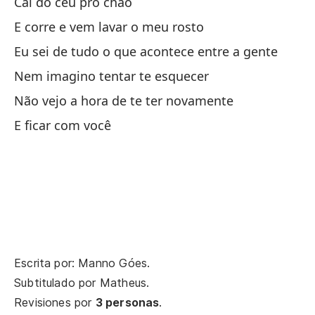
Fu
Cai do céu pro chão
Vo
E corre e vem lavar o meu rosto
Eu sei de tudo o que acontece entre a gente
Ac
Nem imagino tentar te esquecer
Não vejo a hora de te ter novamente
Su
E ficar com você
No
En
Ll
Ch
Escrita por: Manno Góes.
Subtitulado por
Matheus
.
Ca
Revisiones por
3 personas
.