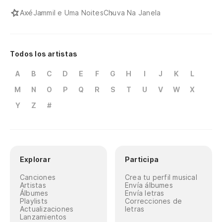
Axé
Jammil e Uma Noites
Chuva Na Janela
Todos los artistas
A
B
C
D
E
F
G
H
I
J
K
L
M
N
O
P
Q
R
S
T
U
V
W
X
Y
Z
#
Explorar
Participa
Canciones
Crea tu perfil musical
Artistas
Envía álbumes
Álbumes
Envía letras
Playlists
Correcciones de
Actualizaciones
letras
Lanzamientos