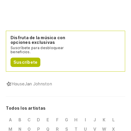
Disfruta de la música con
opciones exclusivas
Suscríbete para desbloquear
beneficios.
Suscríbete
House
Jan Johnston
Todos los artistas
A
B
C
D
E
F
G
H
I
J
K
L
M
N
O
P
Q
R
S
T
U
V
W
X