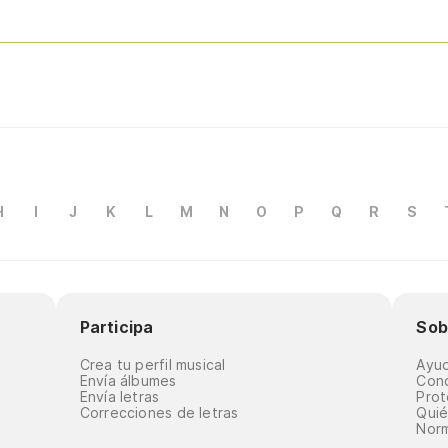
H
I
J
K
L
M
N
O
P
Q
R
S
Participa
Sob
Crea tu perfil musical
Ayu
Envía álbumes
Cond
Envía letras
Prot
Correcciones de letras
Qui
Norm