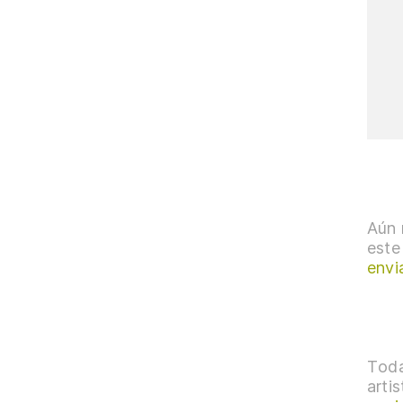
Aún 
este
envi
Toda
arti