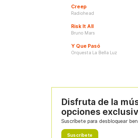
Creep
Radiohead
Risk It All
Bruno Mars
Y Que Pasó
Orquesta La Bella Luz
Disfruta de la mú
opciones exclusi
Suscríbete para desbloquear bene
Suscríbete