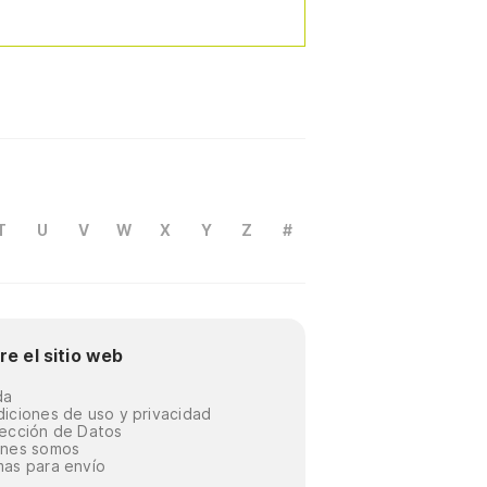
T
U
V
W
X
Y
Z
#
re el sitio web
da
iciones de uso y privacidad
ección de Datos
énes somos
as para envío