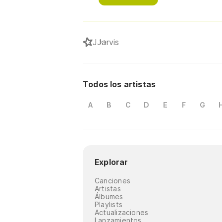
J
Jarvis
Todos los artistas
A
B
C
D
E
F
G
Explorar
Canciones
Artistas
Álbumes
Playlists
Actualizaciones
Lanzamientos