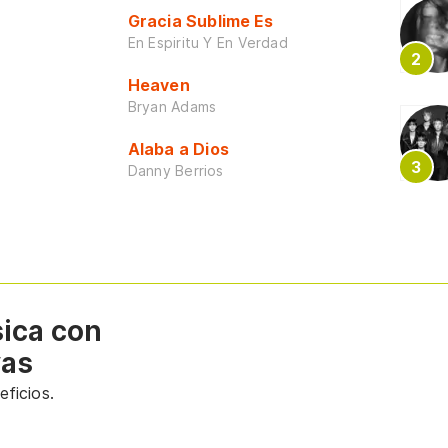
Gracia Sublime Es
En Espiritu Y En Verdad
Heaven
Bryan Adams
Alaba a Dios
Danny Berrios
sica con
vas
ficios.