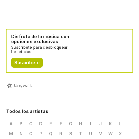
Disfruta de la música con
opciones exclusivas
Suscríbete para desbloquear
beneficios.
Suscríbete
J
Jaywalk
Todos los artistas
A
B
C
D
E
F
G
H
I
J
K
L
M
N
O
P
Q
R
S
T
U
V
W
X