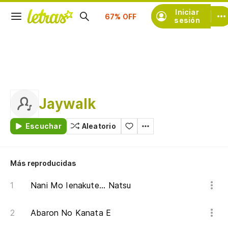
Suscríbete
Iniciar
sesión
Jaywalk
Escuchar
Aleatorio
Más reproducidas
Nani Mo Ienakute... Natsu
Abaron No Kanata E