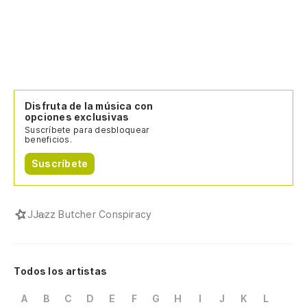
Disfruta de la música con
opciones exclusivas
Suscríbete para desbloquear
beneficios.
Suscríbete
J
Jazz Butcher Conspiracy
Todos los artistas
A
B
C
D
E
F
G
H
I
J
K
L