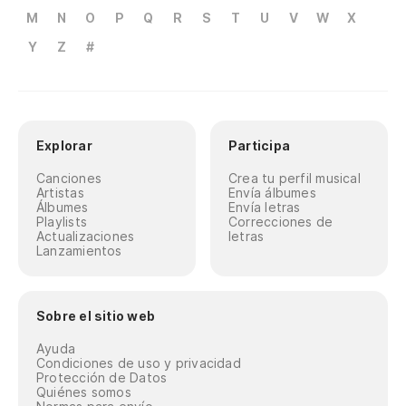
M
N
O
P
Q
R
S
T
U
V
W
X
Y
Z
#
Explorar
Participa
Canciones
Crea tu perfil musical
Artistas
Envía álbumes
Álbumes
Envía letras
Playlists
Correcciones de
Actualizaciones
letras
Lanzamientos
Sobre el sitio web
Ayuda
Condiciones de uso y privacidad
Protección de Datos
Quiénes somos