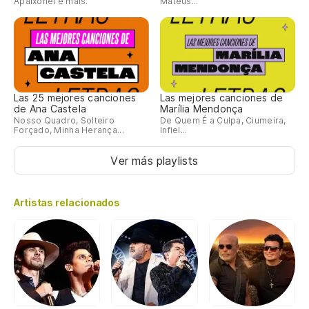
Apaixonei e mais.
Mateus...
Las 25 mejores canciones
Las mejores canciones de
de Ana Castela
Marília Mendonça
Nosso Quadro, Solteiro
De Quem É a Culpa, Ciumeira,
Forçado, Minha Herança...
Infiel...
Ver más playlists
Artistas relacionados