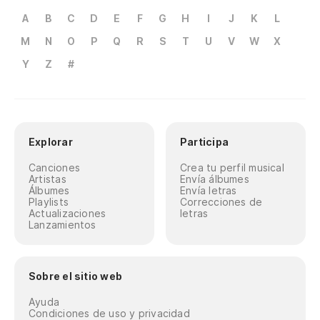
A
B
C
D
E
F
G
H
I
J
K
L
M
N
O
P
Q
R
S
T
U
V
W
X
Y
Z
#
Explorar
Participa
Canciones
Crea tu perfil musical
Artistas
Envía álbumes
Álbumes
Envía letras
Playlists
Correcciones de
Actualizaciones
letras
Lanzamientos
Sobre el sitio web
Ayuda
Condiciones de uso y privacidad