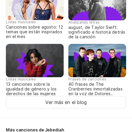
úl
Ho
Listas musicales
Analizando letras
Canciones sobre agosto: 12
august, de Taylor Swift:
temas que están inspirados
significado e historia detrás
en el mes
de la canción
Pr
Co
Listas musicales
Frases de canciones
13 canciones sobre la
40 frases de The
igualdad de género y los
Cranberries inmortalizadas
derechos de las mujeres
en la voz de Dolores
So
O’Riordan
Ver más en el blog
Co
Más canciones de Jebediah