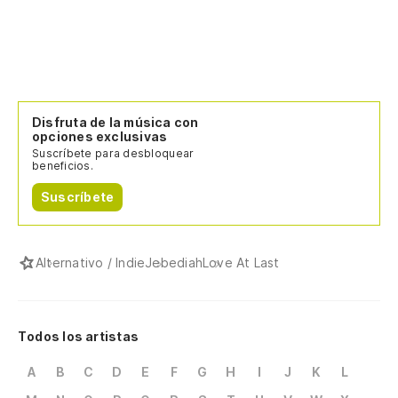
Disfruta de la música con
opciones exclusivas
Suscríbete para desbloquear
beneficios.
Suscríbete
Alternativo / Indie
Jebediah
Love At Last
Todos los artistas
A
B
C
D
E
F
G
H
I
J
K
L