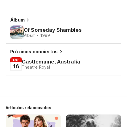
Am
Álbum
Co
di
Of Someday Shambles
Álbum • 1999
I 
yo
Próximos conciertos
Se
AGO
Castlemaine, Australia
16
Theatre Royal
It
Sé
su
Kn
th
Artículos relacionados
¿P