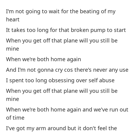
Am
I'm not going to wait for the beating of my
Lo
heart
It takes too long for that broken pump to start
No
When you get off that plane will you still be
I'
mine
When we're both home again
To
ro
And I'm not gonna cry cos there's never any use
It
I spent too long obsessing over self abuse
When you get off that plane will you still be
Cu
mine
mí
When we're both home again and we've run out
Wh
of time
I've got my arm around but it don't feel the
Cu