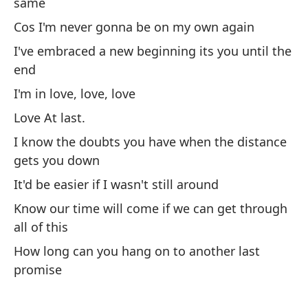
same
Wh
Cos I'm never gonna be on my own again
Y 
I've embraced a new beginning its you until the
end
An
I'm in love, love, love
Pa
Love At last.
el
I know the doubts you have when the distance
I 
gets you down
Cu
It'd be easier if I wasn't still around
mí
Know our time will come if we can get through
Wh
all of this
How long can you hang on to another last
Cu
promise
no
Wh