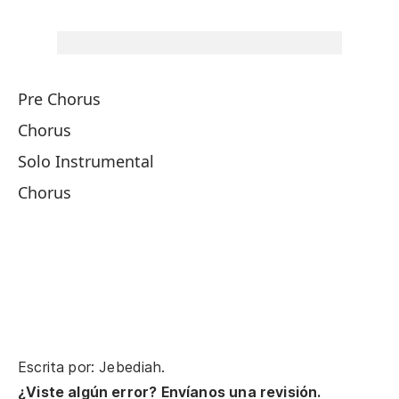
ti
Te
ig
Pre Chorus
I'
Chorus
Po
Solo Instrumental
Co
Chorus
He
el
I'
Es
I'
Escrita por: Jebediah.
¿Viste algún error? Envíanos una revisión.