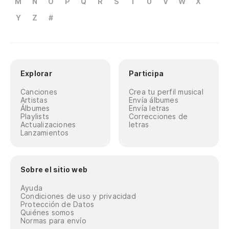
M
N
O
P
Q
R
S
T
U
V
W
X
Y
Z
#
Explorar
Participa
Canciones
Crea tu perfil musical
Artistas
Envía álbumes
Álbumes
Envía letras
Playlists
Correcciones de
Actualizaciones
letras
Lanzamientos
Sobre el sitio web
Ayuda
Condiciones de uso y privacidad
Protección de Datos
Quiénes somos
Normas para envío