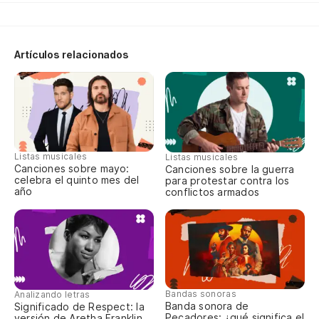
Co
Artículos relacionados
Po
Yo
Y 
An
Listas musicales
Listas musicales
Canciones sobre mayo:
Canciones sobre la guerra
celebra el quinto mes del
Tu
para protestar contra los
año
conflictos armados
Yo
No
I 
Bandas sonoras
Analizando letras
No
Banda sonora de
Significado de Respect: la
Pecadores: ¿qué significa el
versión de Aretha Franklin