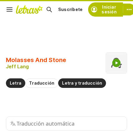
Iniciar
Suscríbete
sesión
Copiar fragmento
Copiar toda la letra
Molasses And Stone
Practicar la pronunciación de
Jeff Lang
Comentar sobre este fragmento
Letra
Traducción
Letra y traducción
Traducción automática