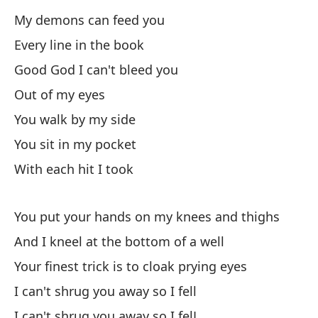
Po
My demons can feed you
Yo
Every line in the book
Y 
Good God I can't bleed you
Out of my eyes
An
You walk by my side
Es
You sit in my pocket
c
With each hit I took
Yo
No
You put your hands on my knees and thighs
I 
And I kneel at the bottom of a well
Your finest trick is to cloak prying eyes
I can't shrug you away so I fell
I can't shrug you away so I felL