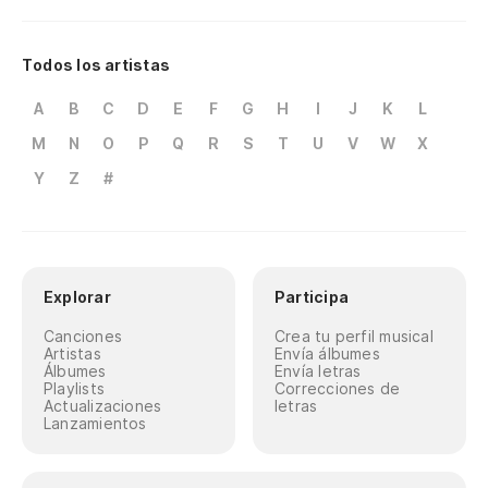
Todos los artistas
A
B
C
D
E
F
G
H
I
J
K
L
M
N
O
P
Q
R
S
T
U
V
W
X
Y
Z
#
Explorar
Participa
Canciones
Crea tu perfil musical
Artistas
Envía álbumes
Álbumes
Envía letras
Playlists
Correcciones de
Actualizaciones
letras
Lanzamientos