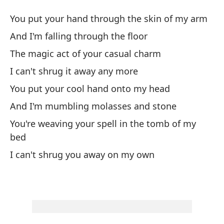
Me
You put your hand through the skin of my arm
M
And I'm falling through the floor
The magic act of your casual charm
Po
I can't shrug it away any more
Yo
You put your cool hand onto my head
Y 
And I'm mumbling molasses and stone
An
You're weaving your spell in the tomb of my
bed
El
I can't shrug you away on my own
Th
Ya
I 