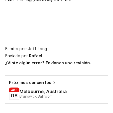
Mi
My
ca
Escrita por: Jeff Lang.
Di
Enviada por
Rafael
.
Go
¿Viste algún error? Envíanos una revisión.
de
Próximos conciertos
Ca
AGO
Melbourne, Australia
08
Brunswick Ballroom
Te