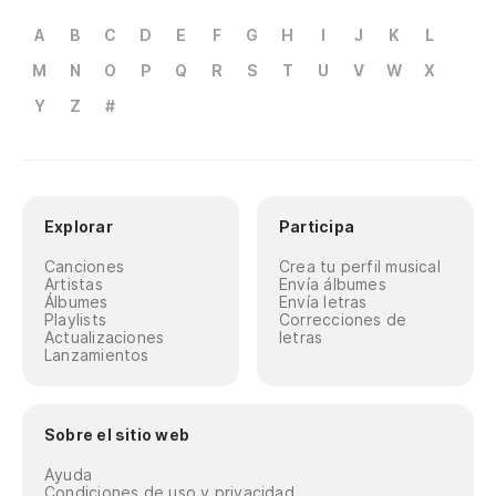
A
B
C
D
E
F
G
H
I
J
K
L
M
N
O
P
Q
R
S
T
U
V
W
X
Y
Z
#
Explorar
Participa
Canciones
Crea tu perfil musical
Artistas
Envía álbumes
Álbumes
Envía letras
Playlists
Correcciones de
Actualizaciones
letras
Lanzamientos
Sobre el sitio web
Ayuda
Condiciones de uso y privacidad