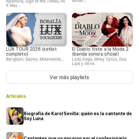
White...
Aperture, Sign of the Times, As
It Was...
LUX TOUR 2026 (setlist
El Diablo Viste a la Moda 2
completo)
(banda sonora oficial)
Berghain, Saoko, Malamente...
Lady Gaga, Miley Cyrus, Dua
Lipa y otros
Ver más playlists
Artículos
Biografía de Karol Sevilla: quién es la cantante de
Soy Luna
Cantantes que ya pasaron por el confesionario