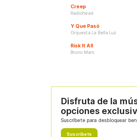
Creep
Radiohead
Y Que Pasó
Orquesta La Bella Luz
Risk It All
Bruno Mars
Disfruta de la mú
opciones exclusi
Suscríbete para desbloquear bene
Suscríbete