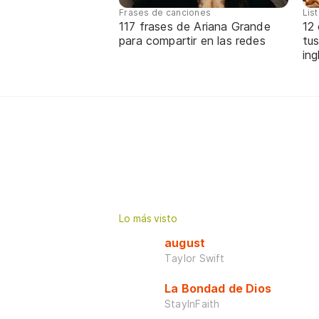
Frases de canciones
Lis
117 frases de Ariana Grande
12
para compartir en las redes
tus
ing
Lo más visto
august
Taylor Swift
La Bondad de Dios
StayInFaith