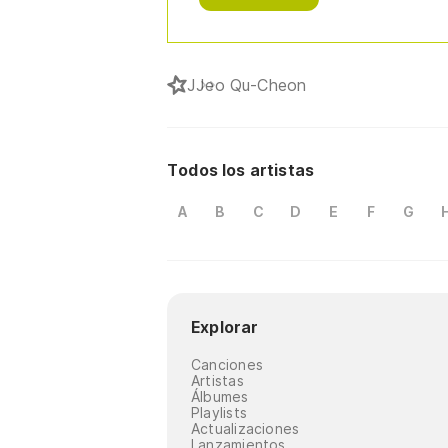
J
Jeo Qu-Cheon
Todos los artistas
A
B
C
D
E
F
G
Explorar
Canciones
Artistas
Álbumes
Playlists
Actualizaciones
Lanzamientos