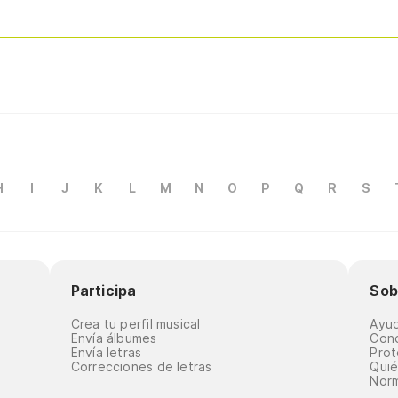
H
I
J
K
L
M
N
O
P
Q
R
S
Participa
Sob
Crea tu perfil musical
Ayu
Envía álbumes
Cond
Envía letras
Prot
Correcciones de letras
Qui
Norm