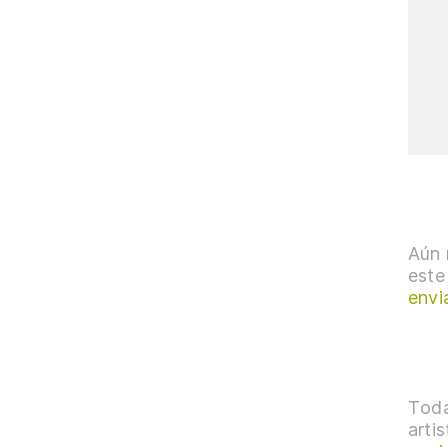
Aún 
este
envi
Toda
arti