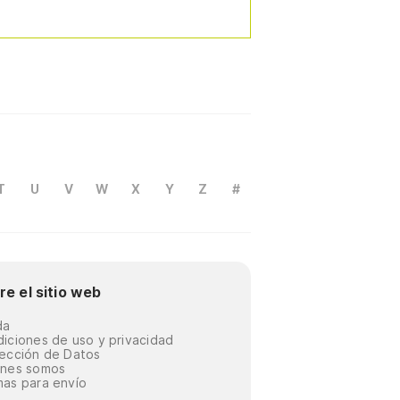
T
U
V
W
X
Y
Z
#
re el sitio web
da
iciones de uso y privacidad
ección de Datos
énes somos
as para envío