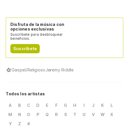
Disfruta de la música con
opciones exclusivas
Suscríbete para desbloquear
beneficios.
Suscríbete
Gospel/Religioso
Jeremy Riddle
Todos los artistas
A
B
C
D
E
F
G
H
I
J
K
L
M
N
O
P
Q
R
S
T
U
V
W
X
Y
Z
#