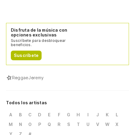
Disfruta de la música con
opciones exclusivas
Suscríbete para desbloquear
beneficios.
Suscríbete
Reggae
Jeremy
Todos los artistas
A
B
C
D
E
F
G
H
I
J
K
L
M
N
O
P
Q
R
S
T
U
V
W
X
Y
Z
#