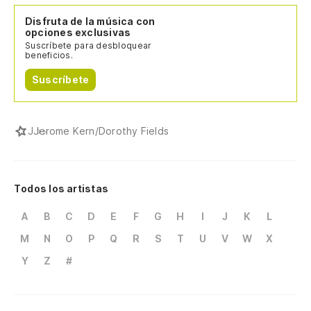
Disfruta de la música con
opciones exclusivas
Suscríbete para desbloquear
beneficios.
Suscríbete
J
Jerome Kern/Dorothy Fields
Todos los artistas
A
B
C
D
E
F
G
H
I
J
K
L
M
N
O
P
Q
R
S
T
U
V
W
X
Y
Z
#