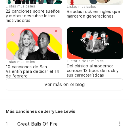
Si
Listas musicales
Listas musicales
If
22 canciones sobre sueños
Baladas rock en inglés que
y metas: descubre letras
marcaron generaciones
motivadoras
Te
Pe
Bu
Historia de la música
Listas musicales
Del clásico al moderno:
10 canciones de San
Si
conoce 13 tipos de rock y
Valentín para dedicar el 14
sus características
de febrero
Ver más en el blog
¿M
Wo
Más canciones de Jerry Lee Lewis
Pi
Great Balls Of Fire