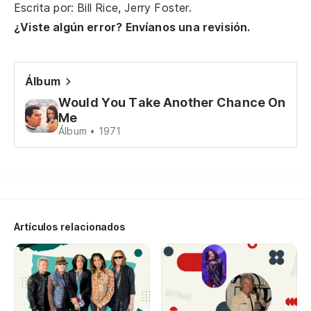
Escrita por: Bill Rice, Jerry Foster.
He
¿Viste algún error? Envíanos una revisión.
¿M
Álbum
Wo
Would You Take Another Chance On
Me
¿O
Álbum • 1971
Or
Mm
Mm
Artículos relacionados
Pe
Bu