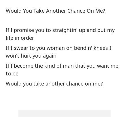
¿M
Would You Take Another Chance On Me?
W
If I promise you to straightin' up and put my
¿M
life in order
Wo
If I swear to you woman on bendin' knees I
won't hurt you again
Si
If I become the kind of man that you want me
or
to be
If
Would you take another chance on me?
or
Si
de
If
hu