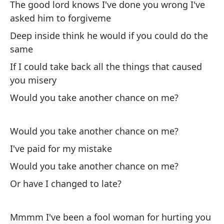
The good lord knows I've done you wrong I've
asked him to forgiveme
Si
qu
Deep inside think he would if you could do the
same
If
If I could take back all the things that caused
¿M
you misery
Wo
Would you take another chance on me?
Would you take another chance on me?
I've paid for my mistake
Would you take another chance on me?
El
Or have I changed to late?
pe
Th
Mmmm I've been a fool woman for hurting you
hi