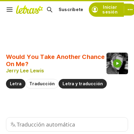
Iniciar
Suscríbete
sesión
Copiar fragmento
Copiar toda la letra
Would You Take Another Chance
Practicar la pronunciación de
On Me?
Jerry Lee Lewis
Comentar sobre este fragmento
Letra
Traducción
Letra y traducción
Traducción automática