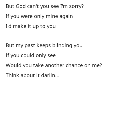
But God can't you see I'm sorry?
En
If you were only mine again
pu
I'd make it up to you
De
Si
But my past keeps blinding you
ca
If you could only see
If
Would you take another chance on me?
mi
Think about it darlin...
¿M
Wo
¿M
Wo