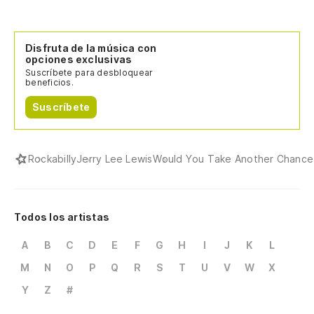
Disfruta de la música con
opciones exclusivas
Suscríbete para desbloquear
beneficios.
Suscríbete
Rockabilly
Jerry Lee Lewis
Would You Take Another Chanc
Todos los artistas
A
B
C
D
E
F
G
H
I
J
K
L
M
N
O
P
Q
R
S
T
U
V
W
X
Y
Z
#