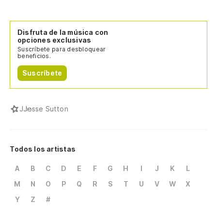
Disfruta de la música con
opciones exclusivas
Suscríbete para desbloquear
beneficios.
Suscríbete
J
Jesse Sutton
Todos los artistas
A
B
C
D
E
F
G
H
I
J
K
L
M
N
O
P
Q
R
S
T
U
V
W
X
Y
Z
#