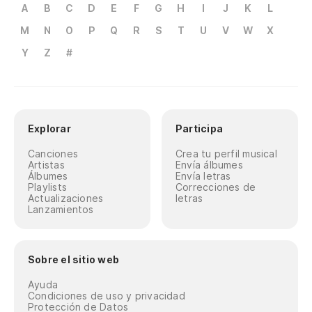
A
B
C
D
E
F
G
H
I
J
K
L
M
N
O
P
Q
R
S
T
U
V
W
X
Y
Z
#
Explorar
Participa
Canciones
Crea tu perfil musical
Artistas
Envía álbumes
Álbumes
Envía letras
Playlists
Correcciones de
Actualizaciones
letras
Lanzamientos
Sobre el sitio web
Ayuda
Condiciones de uso y privacidad
Protección de Datos