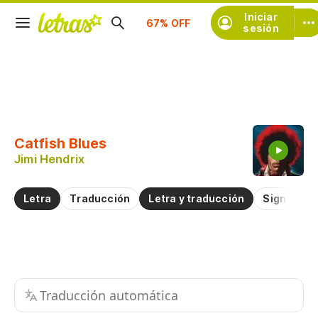
Suscríbete
Iniciar
sesión
Copiar fragmento
Copiar toda la letra
Catfish Blues
Practicar la pronunciación de
Jimi Hendrix
Comentar sobre este fragmento
Letra
Traducción
Letra y traducción
Significad
Traducción automática