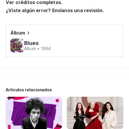
Ver créditos completos.
My
¿Viste algún error? Envíanos una revisión.
Oh
Oh
Álbum
Blues
Bu
Álbum • 1994
We
pe
bu
Artículos relacionados
Sa
Yo
Ot