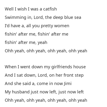
Az
Well I wish I was a catfish
Ca
Swimming in, Lord, the deep blue sea
I'd have a, all you pretty women
Bu
fishin' after me, fishin' after me
We
fishin' after me, yeah
Na
Ohh yeah, ohh yeah, ohh yeah, ohh yeah
Sw
When I went down my girlfriends house
Te
And I sat down, Lord, on her front step
I'
And she said a, come in now Jimi
Pe
My husband just now left, just now left
fi
Ohh yeah, ohh yeah, ohh yeah, ohh yeah