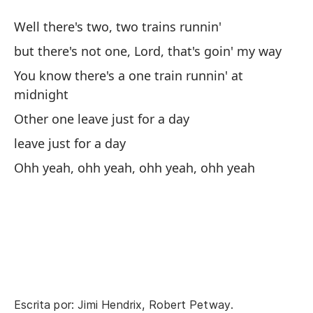
pe
Well there's two, two trains runnin'
Oh
but there's not one, Lord, that's goin' my way
Oh
You know there's a one train runnin' at
midnight
Other one leave just for a day
Cu
leave just for a day
Wh
Ohh yeah, ohh yeah, ohh yeah, ohh yeah
Y 
An
Y 
An
Mi
Escrita por: Jimi Hendrix, Robert Petway.