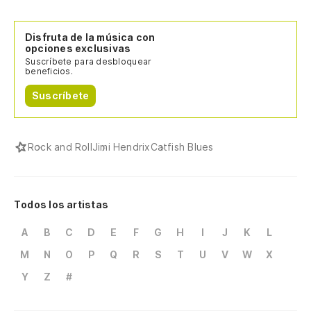
Disfruta de la música con
opciones exclusivas
Suscríbete para desbloquear
beneficios.
Suscríbete
Rock and Roll
Jimi Hendrix
Catfish Blues
Todos los artistas
A
B
C
D
E
F
G
H
I
J
K
L
M
N
O
P
Q
R
S
T
U
V
W
X
Y
Z
#