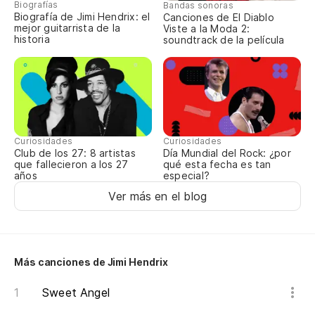
Biografías
Bandas sonoras
Ot
Biografía de Jimi Hendrix: el
Canciones de El Diablo
mejor guitarrista de la
Viste a la Moda 2:
historia
soundtrack de la película
de
Oh
Oh
Curiosidades
Curiosidades
Club de los 27: 8 artistas
Día Mundial del Rock: ¿por
que fallecieron a los 27
qué esta fecha es tan
años
especial?
Ver más en el blog
Más canciones de Jimi Hendrix
Sweet Angel