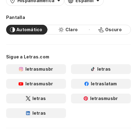
Hispanoamérica
Español
Pantalla
Automático
Claro
Oscuro
Sigue a Letras.com
letrasmusbr
letras
letrasmusbr
letraslatam
letras
letrasmusbr
letras