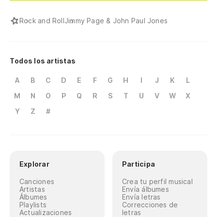
Rock and Roll
Jimmy Page & John Paul Jones
Todos los artistas
A
B
C
D
E
F
G
H
I
J
K
L
M
N
O
P
Q
R
S
T
U
V
W
X
Y
Z
#
Explorar
Participa
Canciones
Crea tu perfil musical
Artistas
Envía álbumes
Álbumes
Envía letras
Playlists
Correcciones de
Actualizaciones
letras