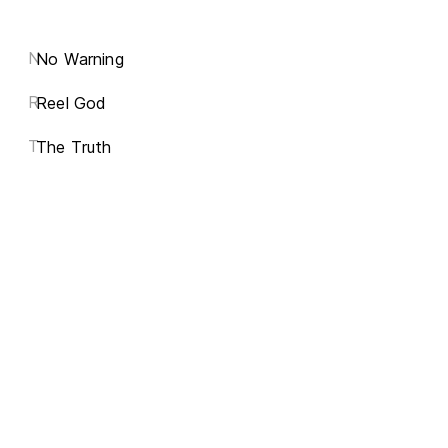
N
No Warning
R
Reel God
T
The Truth