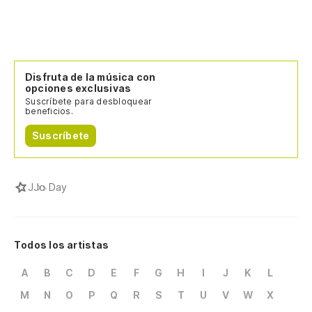
Disfruta de la música con
opciones exclusivas
Suscríbete para desbloquear
beneficios.
Suscríbete
J
Jo Day
Todos los artistas
A
B
C
D
E
F
G
H
I
J
K
L
M
N
O
P
Q
R
S
T
U
V
W
X