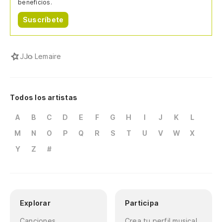
beneficios.
Suscríbete
J
Jo Lemaire
Todos los artistas
A
B
C
D
E
F
G
H
I
J
K
L
M
N
O
P
Q
R
S
T
U
V
W
X
Y
Z
#
Explorar
Participa
Canciones
Crea tu perfil musical