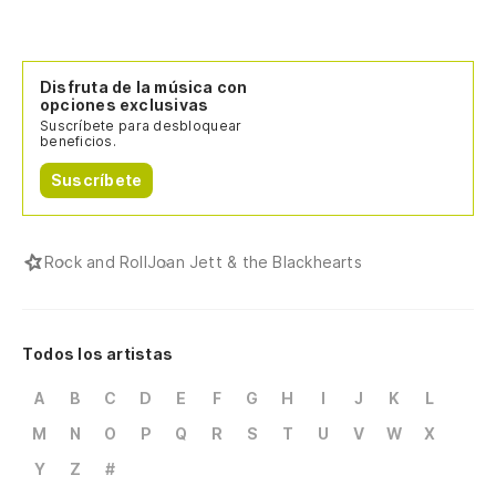
Disfruta de la música con
opciones exclusivas
Suscríbete para desbloquear
beneficios.
Suscríbete
Rock and Roll
Joan Jett & the Blackhearts
Todos los artistas
A
B
C
D
E
F
G
H
I
J
K
L
M
N
O
P
Q
R
S
T
U
V
W
X
Y
Z
#