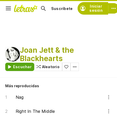
Iniciar
Suscríbete
sesión
Joan Jett & the
Blackhearts
Escuchar
Aleatorio
Más reproducidas
Nag
Right In The Middle