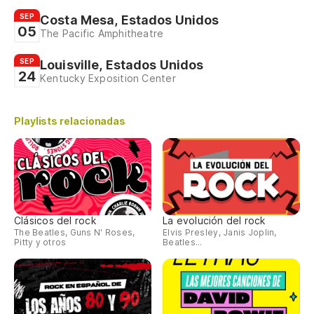
SEP
Costa Mesa, Estados Unidos
05
The Pacific Amphitheatre
SEP
Louisville, Estados Unidos
24
Kentucky Exposition Center
Playlists relacionadas
Clásicos del rock
La evolución del rock
The Beatles, Guns N' Roses,
Elvis Presley, Janis Joplin,
Pitty y otros
Beatles...