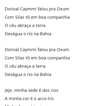
N
Dorival Caymmi falou pra Oxum
N
Com Silas tô em boa companhia
O céu abraça a terra
Do
Deságua o rio na Bahia
Do
Co
Dorival Caymmi falou pra Oxum
Co
Com Silas tô em boa companhia
O céu abraça a terra
El
Deságua o rio na Bahia
El
Jeje, minha sede é dos rios
A minha cor é o arco-íris
Do