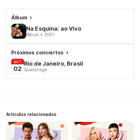
Do
Álbum
Do
Na Esquina: ao Vivo
Álbum • 2001
Co
Próximos conciertos
Co
OCT
Río de Janeiro, Brasil
02
El
Qualistage
El
Do
Artículos relacionados
Do
Co