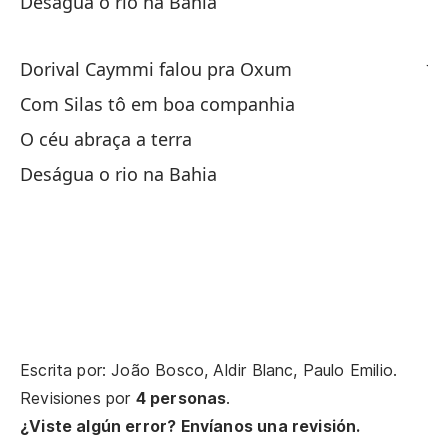
Deságua o rio na Bahia
Di
Jê
Dorival Caymmi falou pra Oxum
Com Silas tô em boa companhia
Es
O céu abraça a terra
Es
Deságua o rio na Bahia
En
El
O 
Ro
Escrita por: João Bosco, Aldir Blanc, Paulo Emilio.
Re
Revisiones por
4 personas
.
Ba
¿Viste algún error? Envíanos una revisión.