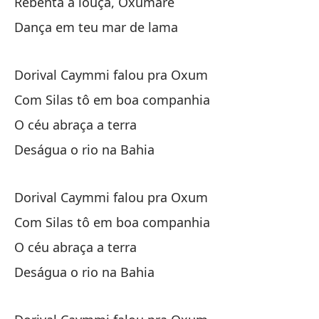
Rebenta a louça, Oxumaré
Pe
Dança em teu mar de lama
La
Dorival Caymmi falou pra Oxum
La
Com Silas tô em boa companhia
O céu abraça a terra
Se
Deságua o rio na Bahia
Co
Ho
Dorival Caymmi falou pra Oxum
Ho
Com Silas tô em boa companhia
O céu abraça a terra
Deságua o rio na Bahia