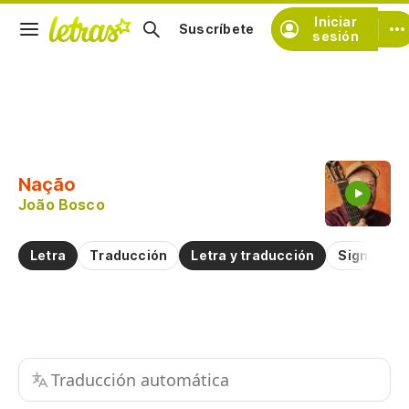
Iniciar
Suscríbete
sesión
Copiar fragmento
Copiar toda la letra
Nação
Practicar la pronunciación de
João Bosco
Comentar sobre este fragmento
Letra
Traducción
Letra y traducción
Significad
Traducción automática