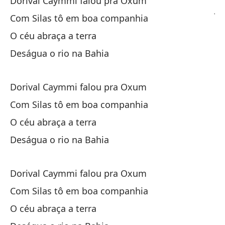
Dorival Caymmi falou pra Oxum
Je
Com Silas tô em boa companhia
O céu abraça a terra
Lo
Deságua o rio na Bahia
Pr
Es
Dorival Caymmi falou pra Oxum
Com Silas tô em boa companhia
Su
O céu abraça a terra
So
Deságua o rio na Bahia
El
Dorival Caymmi falou pra Oxum
O 
Com Silas tô em boa companhia
La
O céu abraça a terra