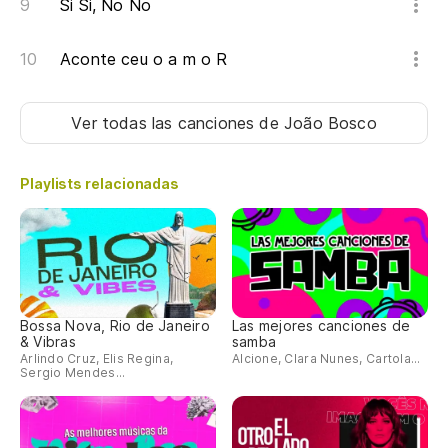
Si Si, No No
Co
Co
Aconte ceu o a m o R
El
Ver todas las canciones
de João Bosco
El
Playlists relacionadas
Do
Do
Co
Bossa Nova, Rio de Janeiro
Las mejores canciones de
& Vibras
samba
Co
Arlindo Cruz, Elis Regina,
Alcione, Clara Nunes, Cartola...
Sergio Mendes...
El