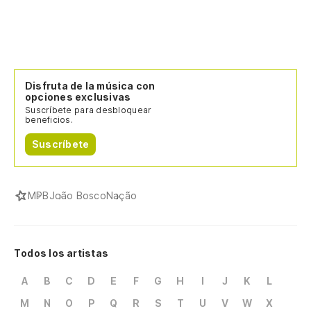
Disfruta de la música con
opciones exclusivas
Suscríbete para desbloquear
beneficios.
Suscríbete
MPB
João Bosco
Nação
Todos los artistas
A
B
C
D
E
F
G
H
I
J
K
L
M
N
O
P
Q
R
S
T
U
V
W
X