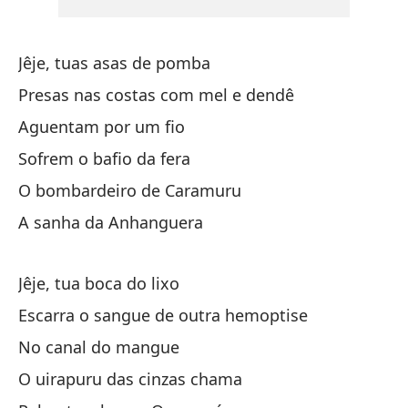
Pl
Jêje, tuas asas de pomba
Pl
Presas nas costas com mel e dendê
Mi
Aguentam por um fio
A 
Sofrem o bafio da fera
He
O bombardeiro de Caramuru
A sanha da Anhanguera
Fe
El
Jêje, tua boca do lixo
Escarra o sangue de outra hemoptise
Ou
No canal do mangue
En
O uirapuru das cinzas chama
No