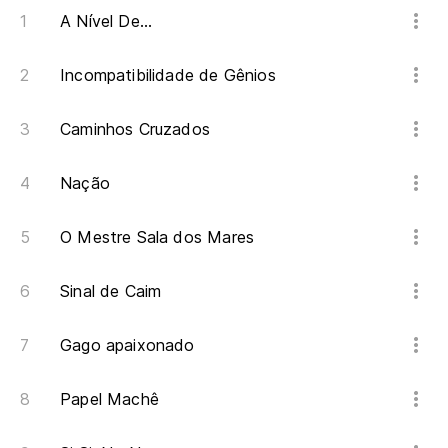
A Nível De...
Do
Incompatibilidade de Gênios
Do
Caminhos Cruzados
Co
Nação
Co
O Mestre Sala dos Mares
El
Sinal de Caim
El
Gago apaixonado
Do
Papel Machê
Do