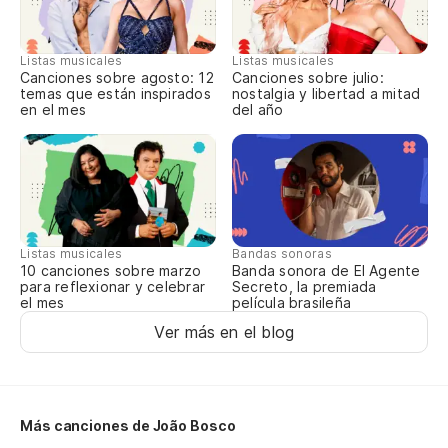
Co
Listas musicales
Listas musicales
El
Canciones sobre agosto: 12
Canciones sobre julio:
temas que están inspirados
nostalgia y libertad a mitad
en el mes
del año
El
Do
Do
Listas musicales
Bandas sonoras
10 canciones sobre marzo
Banda sonora de El Agente
para reflexionar y celebrar
Secreto, la premiada
Co
el mes
película brasileña
Ver más en el blog
Co
El
Más canciones de João Bosco
El