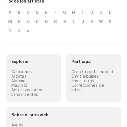
Todos los artistas
A
B
C
D
E
F
G
H
I
J
K
L
M
N
O
P
Q
R
S
T
U
V
W
X
Y
Z
#
Explorar
Participa
Canciones
Crea tu perfil musical
Artistas
Envía álbumes
Álbumes
Envía letras
Playlists
Correcciones de
Actualizaciones
letras
Lanzamientos
Sobre el sitio web
Ayuda