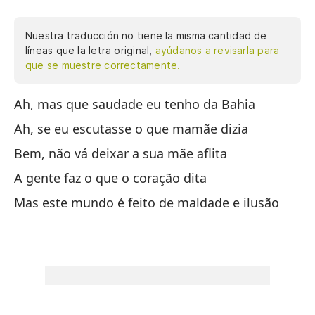
Nuestra traducción no tiene la misma cantidad de
líneas que la letra original,
ayúdanos a revisarla para
que se muestre correctamente.
Ah, mas que saudade eu tenho da Bahia
Ah
Ah, se eu escutasse o que mamãe dizia
Oh
Bem, não vá deixar a sua mãe aflita
Bu
A gente faz o que o coração dita
Ha
Mas este mundo é feito de maldade e ilusão
Pe
il
¡O
Oh
¡O