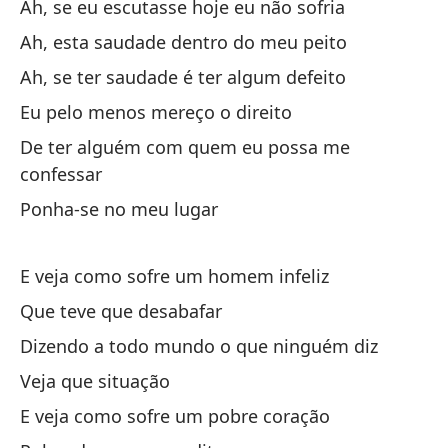
Ah, se eu escutasse hoje eu não sofria
Yo
Ah, esta saudade dentro do meu peito
Te
Ah, se ter saudade é ter algum defeito
Pó
Eu pelo menos mereço o direito
Y 
De ter alguém com quem eu possa me
Qu
confessar
Di
Ponha-se no meu lugar
Ve
Y 
E veja como sofre um homem infeliz
Po
Que teve que desabafar
En
Dizendo a todo mundo o que ninguém diz
Veja que situação
E veja como sofre um pobre coração