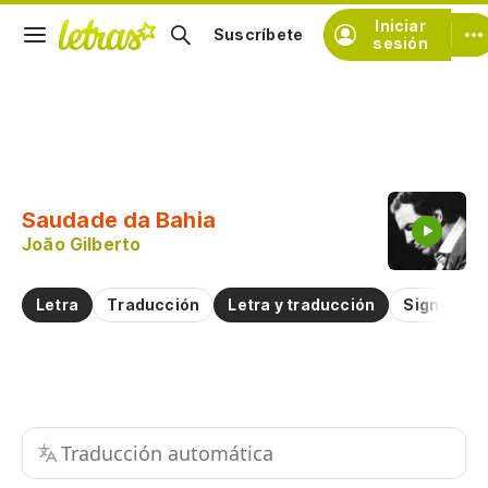
Iniciar
Suscríbete
sesión
Copiar fragmento
Copiar toda la letra
Saudade da Bahia
Practicar la pronunciación de
João Gilberto
Comentar sobre este fragmento
Letra
Traducción
Letra y traducción
Significad
Traducción automática