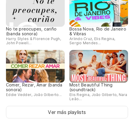
No te preocupes, cariño
Bossa Nova, Rio de Janeiro
(banda sonora)
& Vibras
Harry Styles & Florence Pugh,
Arlindo Cruz, Elis Regina,
John Powell...
Sergio Mendes...
Comer, Rezar, Amar (banda
Most Beautiful Thing
sonora)
(soundtrack)
Eddie Vedder, João Gilberto...
Elis Regina, João Gilberto, Nara
Leão...
Ver más playlists