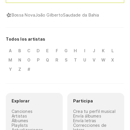
Bossa Nova
João Gilberto
Saudade da Bahia
Todos los artistas
A
B
C
D
E
F
G
H
I
J
K
L
M
N
O
P
Q
R
S
T
U
V
W
X
Y
Z
#
Explorar
Participa
Canciones
Crea tu perfil musical
Artistas
Envía álbumes
Álbumes
Envía letras
Playlists
Correcciones de
Actualizaciones
letras