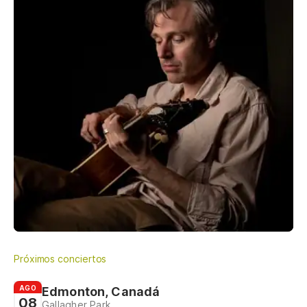
Próximos conciertos
AGO
Edmonton, Canadá
08
Gallagher Park