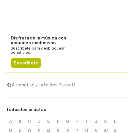
Disfruta de la música con
opciones exclusivas
Suscríbete para desbloquear
beneficios.
Suscríbete
Alternativo / Indie
Joel Plaskett
Todos los artistas
A
B
C
D
E
F
G
H
I
J
K
L
M
N
O
P
Q
R
S
T
U
V
W
X