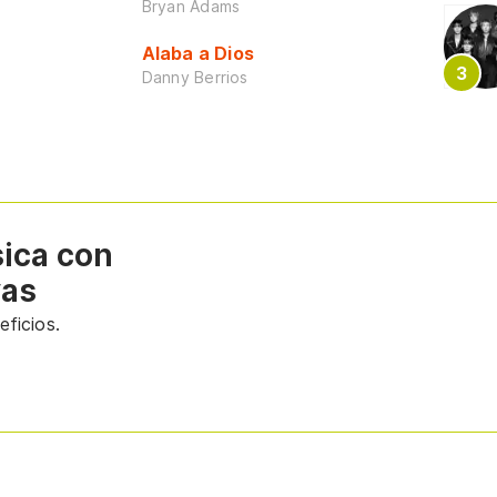
Bryan Adams
Alaba a Dios
Danny Berrios
sica con
vas
ficios.