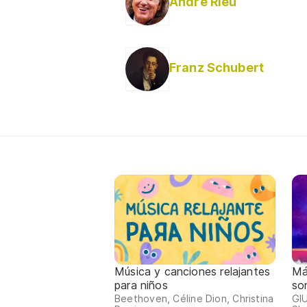
André Rieu
Franz Schubert
Música y canciones relajantes
Má
para niños
so
Beethoven, Céline Dion, Christina
GIU