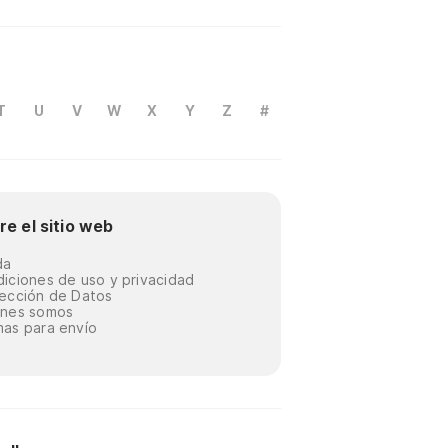
T
U
V
W
X
Y
Z
#
re el sitio web
da
iciones de uso y privacidad
ección de Datos
énes somos
as para envío