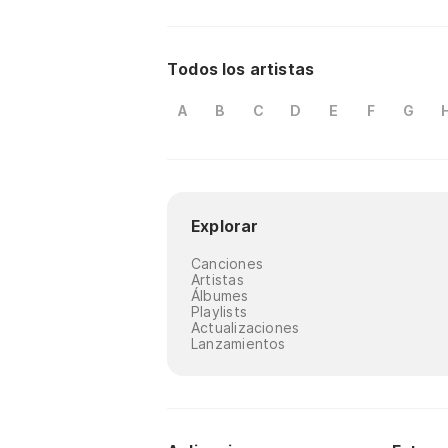
Todos los artistas
A
B
C
D
E
F
G
Explorar
Canciones
Artistas
Álbumes
Playlists
Actualizaciones
Lanzamientos