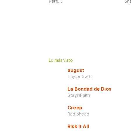
Perri...
She
Lo más visto
august
Taylor Swift
La Bondad de Dios
StayInFaith
Creep
Radiohead
Risk It All