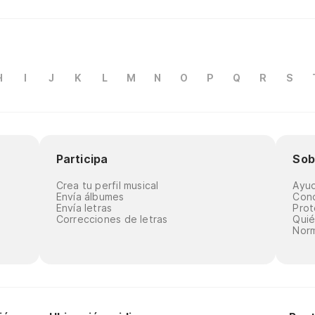
H
I
J
K
L
M
N
O
P
Q
R
S
Participa
Sob
Crea tu perfil musical
Ayu
Envía álbumes
Cond
Envía letras
Prot
Correcciones de letras
Qui
Norm