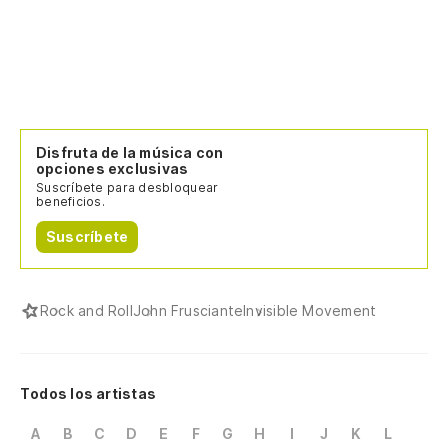
Disfruta de la música con
opciones exclusivas
Suscríbete para desbloquear
beneficios.
Suscríbete
Rock and Roll
John Frusciante
Invisible Movement
Todos los artistas
A
B
C
D
E
F
G
H
I
J
K
L