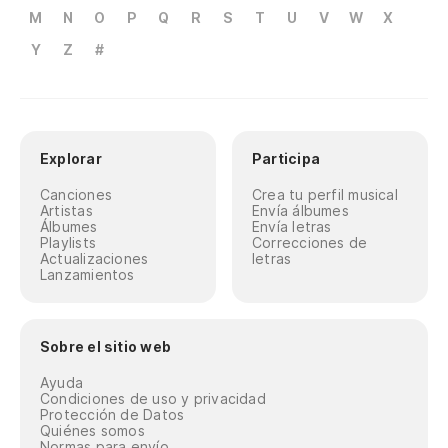
M
N
O
P
Q
R
S
T
U
V
W
X
Y
Z
#
Explorar
Participa
Canciones
Crea tu perfil musical
Artistas
Envía álbumes
Álbumes
Envía letras
Playlists
Correcciones de
Actualizaciones
letras
Lanzamientos
Sobre el sitio web
Ayuda
Condiciones de uso y privacidad
Protección de Datos
Quiénes somos
Normas para envío