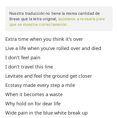
Nuestra traducción no tiene la misma cantidad de
líneas que la letra original,
ayúdanos a revisarla para
que se muestre correctamente.
Extra time when you think it's over
Ti
Vi
Live a life when you've rolled over and died
mu
I don't feel pain
Le
I don't travel this line
he
co
Levitate and feel the ground get closer
a 
Ecstasy made every step a mile
az
When it becomes a waste
ti
su
Why hold on for dear life
to
Wide pain in the blue white break up
ci