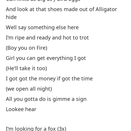
To
And look at that shoes made out of Alligator
hide
Te
Well say something else here
I 
I'm ripe and ready and hot to trot
Es
(Boy you on Fire)
It
Girl you can get everything I got
Vo
(He'll take it too)
I got got the money if got the time
I'
(we open all night)
Ah
All you gotta do is gimme a sign
Lookee hear
Es
I'
I'm looking for a fox (3x)