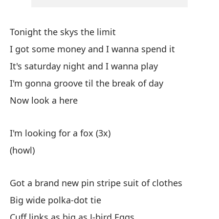
Va
We
Tonight the skys the limit
Pe
I got some money and I wanna spend it
It's saturday night and I wanna play
Es
I'm gonna groove til the break of day
I'
Now look a here
(a
I'm looking for a fox (3x)
(howl)
Got a brand new pin stripe suit of clothes
Big wide polka-dot tie
Es
Cuff links as big as J-bird Eggs