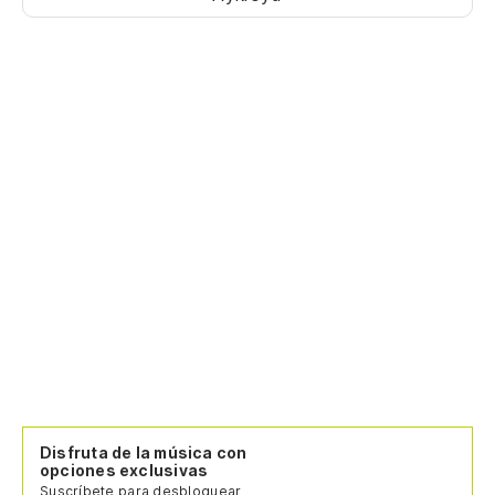
I'
(a
Bu
Bu
Lo
Bu
Lo
Bu
un
Disfruta de la música con
opciones exclusivas
Lo
Suscríbete para desbloquear