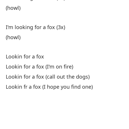
(howl)
(a
I'm looking for a fox (3x)
Te
(howl)
Go
Un
Lookin for a fox
Bi
Lookin for a fox (I'm on fire)
Lookin for a fox (call out the dogs)
Ge
Lookin fr a fox (I hope you find one)
Cu
Y 
An