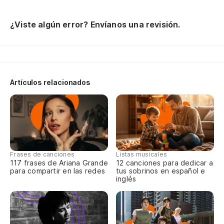
Bu
We
¿Viste algún error? Envíanos una revisión.
Es
I'
Artículos relacionados
(C
Ne
Gi
Frases de canciones
Listas musicales
(É
117 frases de Ariana Grande
12 canciones para dedicar a
para compartir en las redes
tus sobrinos en español e
inglés
Te
I 