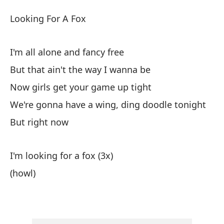
B
Looking For A Fox
Lo
I'm all alone and fancy free
Bu
But that ain't the way I wanna be
Now girls get your game up tight
Es
We're gonna have a wing, ding doodle tonight
I'
But right now
Pe
I'm looking for a fox (3x)
Bu
(howl)
Ch
No