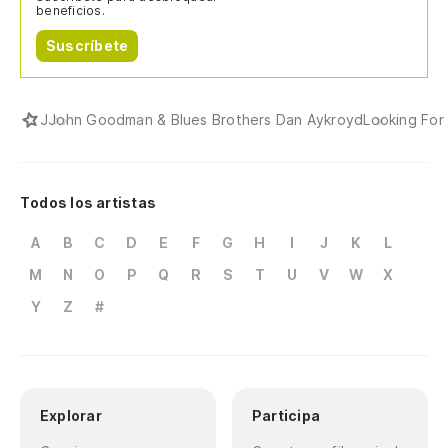
beneficios.
Suscríbete
J
John Goodman & Blues Brothers Dan Aykroyd
Looking For
Todos los artistas
A
B
C
D
E
F
G
H
I
J
K
L
M
N
O
P
Q
R
S
T
U
V
W
X
Y
Z
#
Explorar
Participa