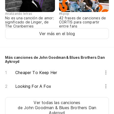
(A
Analizando letras
#kpop
No es una canción de amor:
42 frases de canciones de
Lo
significado de Linger, de
CORTIS para compartir
se
The Cranberries
entre fans
Ver más en el blog
Al
Es
Más canciones de John Goodman & Blues Brothers Dan
Aykroyd
Es
Cheaper To Keep Her
I'
Looking For A Fox
(a
Ver todas las canciones
Es
de John Goodman & Blues Brothers Dan
Aykroyd