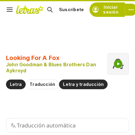
Iniciar
Suscríbete
sesión
Copiar fragmento
Copiar toda la letra
Looking For A Fox
Practicar la pronunciación de
John Goodman & Blues Brothers Dan
Aykroyd
Comentar sobre este fragmento
Letra
Traducción
Letra y traducción
Traducción automática