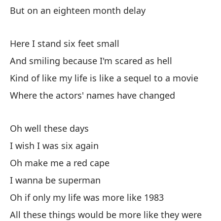
Oh
But on an eighteen month delay
Qu
Here I stand six feet small
Oh
And smiling because I'm scared as hell
Kind of like my life is like a sequel to a movie
Oh
Where the actors' names have changed
To
es
Oh well these days
Al
st
I wish I was six again
Oh make me a red cape
Si
I wanna be superman
Oh if only my life was more like 1983
All these things would be more like they were