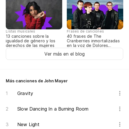
En
Se
Listas musicales
Frases de canciones
13 canciones sobre la
40 frases de The
¿P
igualdad de género y los
Cranberries inmortalizadas
derechos de las mujeres
en la voz de Dolores
Yo
O’Riordan
Ver más en el blog
Ar
Ri
Más canciones de John Mayer
Y 
Gravity
Pe
Slow Dancing In a Burning Room
Bu
New Light