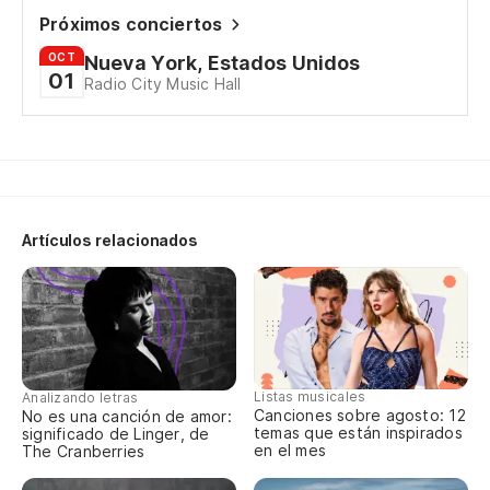
Próximos conciertos
Tr
OCT
Nueva York, Estados Unidos
de
01
Radio City Music Hall
Pl
m
Y 
e
Artículos relacionados
An
O 
Or
Listas musicales
Analizando letras
Canciones sobre agosto: 12
No es una canción de amor:
Si
temas que están inspirados
significado de Linger, de
en el mes
The Cranberries
If