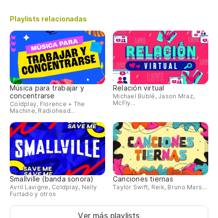
de
An
Playlists relacionadas
th
Si
Música para trabajar y
Relación virtual
Si
concentrarse
Michael Bublé, Jason Mraz,
McFly...
Coldplay, Florence + The
Machine, Radiohead...
Si
Smallville (banda sonora)
Canciones tiernas
Avril Lavigne, Coldplay, Nelly
Taylor Swift, Reik, Bruno Mars...
Furtado y otros
Ver más playlists