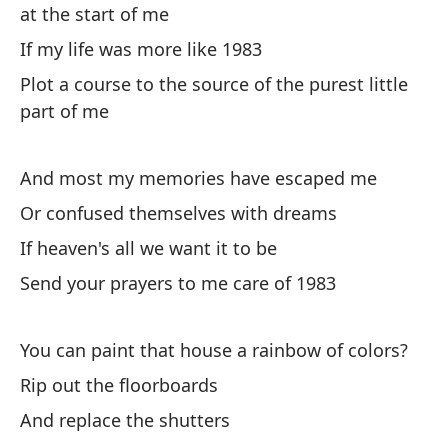
at the start of me
If my life was more like 1983
Pe
Plot a course to the source of the purest little
Th
part of me
Lo
And most my memories have escaped me
Or confused themselves with dreams
Se
If heaven's all we want it to be
He
Send your prayers to me care of 1983
Pe
Bu
You can paint that house a rainbow of colors?
Rip out the floorboards
Aq
And replace the shutters
He