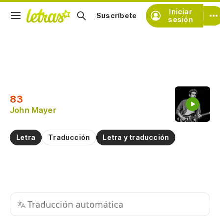
Iniciar
Suscríbete
sesión
Copiar fragmento
Copiar toda la letra
83
Practicar la pronunciación de
John Mayer
Comentar sobre este fragmento
Letra
Traducción
Letra y traducción
Traducción automática