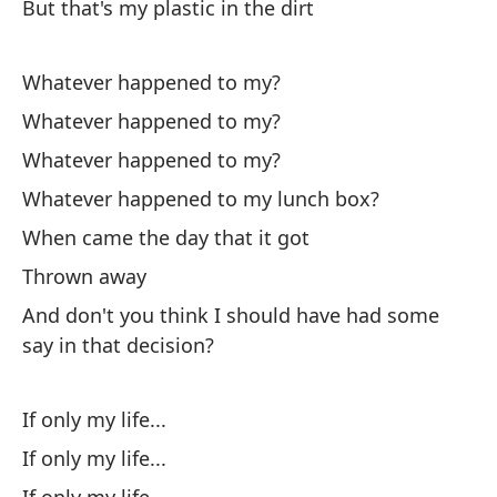
But that's my plastic in the dirt
Y 
Whatever happened to my?
An
Whatever happened to my?
Al
Whatever happened to my?
un
Whatever happened to my lunch box?
Ki
When came the day that it got
Do
Thrown away
c
And don't you think I should have had some
Wh
say in that decision?
Oh
If only my life...
If only my life...
Oj