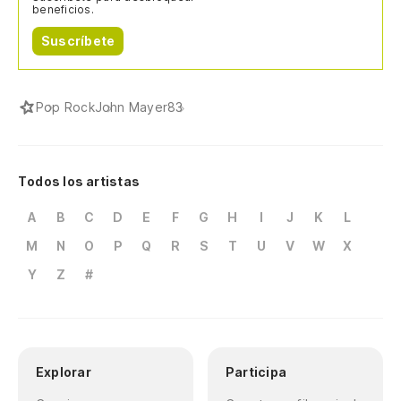
beneficios.
Suscríbete
Pop Rock
John Mayer
83
Todos los artistas
A
B
C
D
E
F
G
H
I
J
K
L
M
N
O
P
Q
R
S
T
U
V
W
X
Y
Z
#
Explorar
Participa