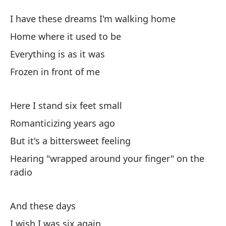
8
I have these dreams I'm walking home
8
Home where it used to be
Everything is as it was
Te
Frozen in front of me
I 
Ca
Here I stand six feet small
Romanticizing years ago
To
But it's a bittersweet feeling
Hearing "wrapped around your finger" on the
Co
radio
Aq
And these days
He
I wish I was six again