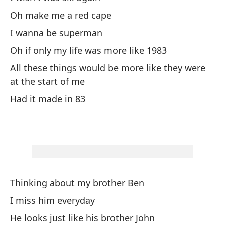
Oh make me a red cape
Ro
I wanna be superman
Pe
Oh if only my life was more like 1983
Bu
All these things would be more like they were
at the start of me
Es
Had it made in 83
ra
He
Y 
Thinking about my brother Ben
Oj
I miss him everyday
I 
He looks just like his brother John