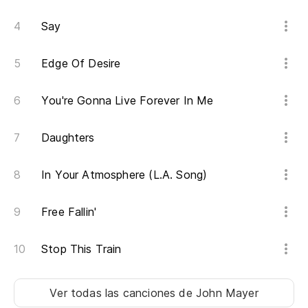
¿Q
Say
¿Q
Edge Of Desire
¿Q
You're Gonna Live Forever In Me
¿Q
Daughters
Wh
In Your Atmosphere (L.A. Song)
¿C
Free Fallin'
Wh
Stop This Train
Ti
¿Y
Ver todas las canciones
de John Mayer