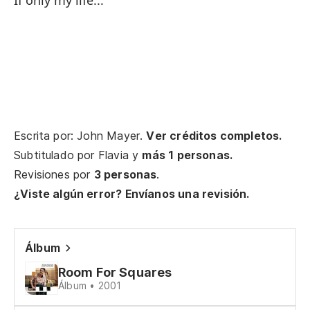
If only my life...
I 
Oh
Qu
Oh
Escrita por: John Mayer.
Ver créditos completos.
Oh
Subtitulado por
Flavia
y
más 1 personas.
Revisiones por
3 personas
.
To
¿Viste algún error? Envíanos una revisión.
es
Al
st
Álbum
Room For Squares
Si
Álbum • 2001
If