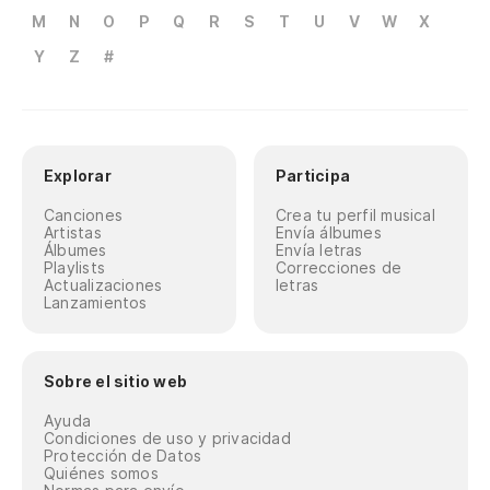
M
N
O
P
Q
R
S
T
U
V
W
X
Y
Z
#
Explorar
Participa
Canciones
Crea tu perfil musical
Artistas
Envía álbumes
Álbumes
Envía letras
Playlists
Correcciones de
Actualizaciones
letras
Lanzamientos
Sobre el sitio web
Ayuda
Condiciones de uso y privacidad
Protección de Datos
Quiénes somos