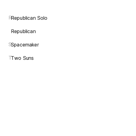
R
Republican Solo
Republican
S
Spacemaker
T
Two Suns