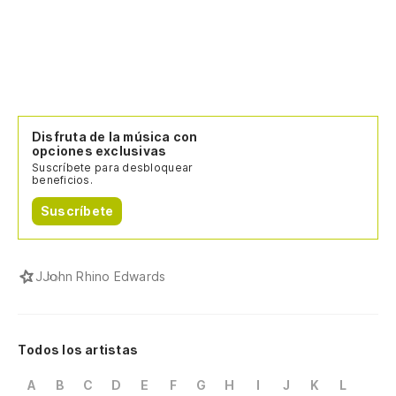
Disfruta de la música con
opciones exclusivas
Suscríbete para desbloquear
beneficios.
Suscríbete
J
John Rhino Edwards
Todos los artistas
A
B
C
D
E
F
G
H
I
J
K
L