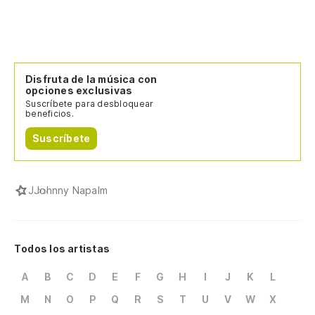
Disfruta de la música con
opciones exclusivas
Suscríbete para desbloquear
beneficios.
Suscríbete
J
Johnny Napalm
Todos los artistas
A
B
C
D
E
F
G
H
I
J
K
L
M
N
O
P
Q
R
S
T
U
V
W
X