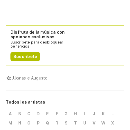
Disfruta de la música con
opciones exclusivas
Suscríbete para desbloquear
beneficios.
Suscríbete
J
Jonas e Augusto
Todos los artistas
A
B
C
D
E
F
G
H
I
J
K
L
M
N
O
P
Q
R
S
T
U
V
W
X