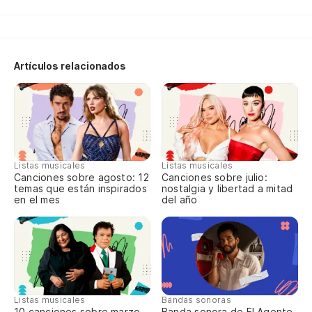
Un
Un
Lo
Artículos relacionados
gr
Le
pl
Es
Listas musicales
Listas musicales
Canciones sobre agosto: 12
Canciones sobre julio:
temas que están inspirados
nostalgia y libertad a mitad
en el mes
del año
Yo
te
Mo
De
Listas musicales
Bandas sonoras
10 canciones sobre marzo
Banda sonora de El Agente