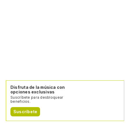
Es
Es
Disfruta de la música con
opciones exclusivas
Suscríbete para desbloquear
beneficios.
Suscríbete