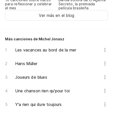
para reflexionar y celebrar
Secreto, la premiada
Ha
el mes
película brasileña
Se
Ver más en el blog
¿Q
Más canciones de Michel Jonasz
Na
po
Les vacances au bord de la mer
Ri
Hans Müller
Co
Joueurs de blues
Co
Une chanson rien qu'pour toi
Es
Y'a rien qui dure toujours
De