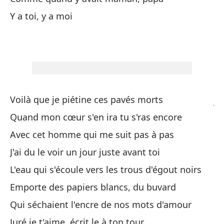
De
Y a toi, y a moi
la
Di
la
Vi
Voilà que je piétine ces pavés morts
J'
Quand mon cœur s'en ira tu s'ras encore
To
Avec cet homme qui me suit pas à pas
cu
J'ai du le voir un jour juste avant toi
Mo
co
L'eau qui s'écoule vers les trous d'égout noirs
Emporte des papiers blancs, du buvard
Cu
Qui séchaient l'encre de nos mots d'amour
Qu
Juré je t'aime, écrit le à ton tour