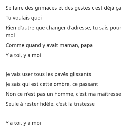
Se faire des grimaces et des gestes c'est déjà ça
Ri
Tu voulais quoi
Co
Rien d'autre que changer d'adresse, tu sais pour
Co
moi
Comme quand y avait maman, papa
Es
Y a toi, y a moi
Je vais user tous les pavés glissants
Je sais qui est cette ombre, ce passant
Non ce n'est pas un homme, c'est ma maîtresse
Aq
Seule à rester fidèle, c'est la tristesse
m
Vo
Y a toi, y a moi