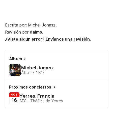
a
Qu
Escrita por: Michel Jonasz.
Te
Revisión por
dalmo
.
Ju
¿Viste algún error? Envíanos una revisión.
A 
ha
Álbum
Y 
Michel Jonasz
Álbum • 1977
Pl
sa
Próximos conciertos
Pl
OCT
Yerres, Francia
16
CEC - Théâtre de Yerres
so