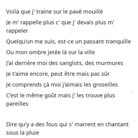
Y 
Voilà que j' traine sur le pavé mouillé
Y 
Je m' rappelle plus c' que j' devais plus m'
rappeler
Aq
Quelqu'un me suis, est-ce un passant tranquille
m
Ou mon ombre jetée là sur la ville
Vo
J'ai derrière moi des sanglots, des murmures
Ya
Je t'aime encore, peut être mais pas sûr
re
Je comprends çà moi j'aimais les groseilles
Je
C'est le même goût mais j' les trouve plus
pareilles
Al
si
Dire qu'y a des fous qui s' marrent en chantant
Qu
sous la pluie