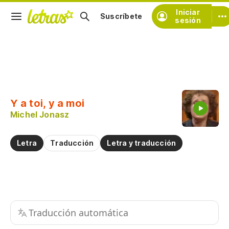
Iniciar
Suscríbete
sesión
Copiar fragmento
Copiar toda la letra
Y a toi, y a moi
Practicar la pronunciación de
Michel Jonasz
Comentar sobre este fragmento
Letra
Traducción
Letra y traducción
Traducción automática