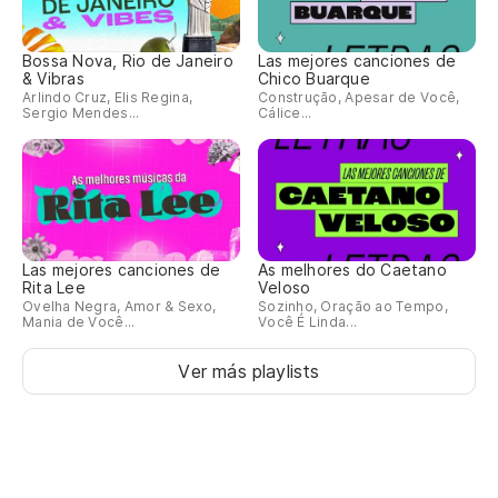
Mo
Bossa Nova, Rio de Janeiro
Las mejores canciones de
& Vibras
Chico Buarque
De
Arlindo Cruz, Elis Regina,
Construção, Apesar de Você,
Sergio Mendes...
Cálice...
Ha
Se
¿Q
Las mejores canciones de
As melhores do Caetano
Rita Lee
Veloso
Ovelha Negra, Amor & Sexo,
Sozinho, Oração ao Tempo,
Na
Mania de Você...
Você É Linda...
po
Ver más playlists
Ri
Co
Co