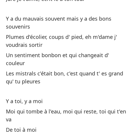
Es
Y a du mauvais souvent mais y a des bons
souvenirs
Yo
Plumes d'écolier, coups d' pied, eh m'dame j'
te
voudrais sortir
Mo
Un sentiment bonbon et qui changeait d'
De
couleur
Les mistrals c'était bon, c'est quand t' es grand
Ha
qu' tu pleures
Se
Y a toi, y a moi
¿Q
Moi qui tombe à l'eau, moi qui reste, toi qui t'en
va
Na
De toi à moi
po