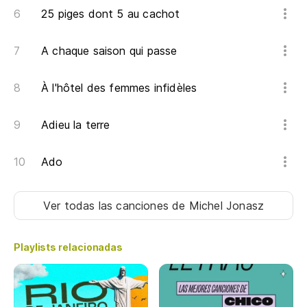
25 piges dont 5 au cachot
Je
A chaque saison qui passe
Sé
Je
À l'hôtel des femmes infidèles
No
Adieu la terre
No
Ado
La
Se
Ver todas las canciones
de Michel Jonasz
Es
Playlists relacionadas
Yo
te