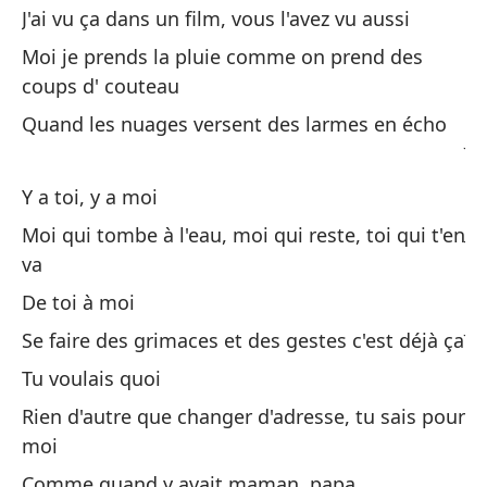
O 
J'ai vu ça dans un film, vous l'avez vu aussi
Ou
Moi je prends la pluie comme on prend des
coups d' couteau
De
Quand les nuages versent des larmes en écho
J'
To
Y a toi, y a moi
Je
Moi qui tombe à l'eau, moi qui reste, toi qui t'en
va
En
De toi à moi
Je
Se faire des grimaces et des gestes c'est déjà ça
Tu voulais quoi
Ti
pa
Rien d'autre que changer d'adresse, tu sais pour
moi
C'
Comme quand y avait maman, papa