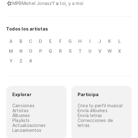
MPB
Michel Jonasz
Y a toi, y a moi
Todos los artistas
A
B
C
D
E
F
G
H
I
J
K
L
M
N
O
P
Q
R
S
T
U
V
W
X
Y
Z
#
Explorar
Participa
Canciones
Crea tu perfil musical
Artistas
Envía álbumes
Álbumes
Envía letras
Playlists
Correcciones de
Actualizaciones
letras
Lanzamientos