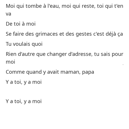
Cu
Moi qui tombe à l'eau, moi qui reste, toi qui t'en
Qu
va
De toi à moi
Co
Se faire des grimaces et des gestes c'est déjà ça
Av
Tu voulais quoi
De
Rien d'autre que changer d'adresse, tu sais pour
moi
J'
Comme quand y avait maman, papa
Ag
Y a toi, y a moi
L'
Y a toi, y a moi
To
Em
¿Q