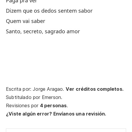
Paga pra ver
Es
Dizem que os dedos sentem sabor
Tá
Quem vai saber
Santo, secreto, sagrado amor
Sé
Se
Pe
ve
Ma
Escrita por: Jorge Aragao.
Ver créditos completos.
In
Subtitulado por
Emerson
.
Te
Revisiones por
4 personas
.
¿Viste algún error? Envíanos una revisión.
De
De