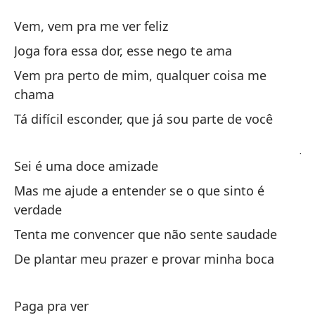
D
Vem, vem pra me ver feliz
D
Joga fora essa dor, esse nego te ama
Vem pra perto de mim, qualquer coisa me
Ve
chama
Tá difícil esconder, que já sou parte de você
De
Jo
Sei é uma doce amizade
Ve
Mas me ajude a entender se o que sinto é
Ve
verdade
Tenta me convencer que não sente saudade
Es
De plantar meu prazer e provar minha boca
Tá
Paga pra ver