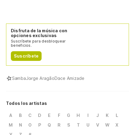
Disfruta de la música con
opciones exclusivas
Suscríbete para desbloquear
beneficios.
Suscríbete
Samba
Jorge Aragão
Doce Amizade
Todos los artistas
A
B
C
D
E
F
G
H
I
J
K
L
M
N
O
P
Q
R
S
T
U
V
W
X
Y
Z
#