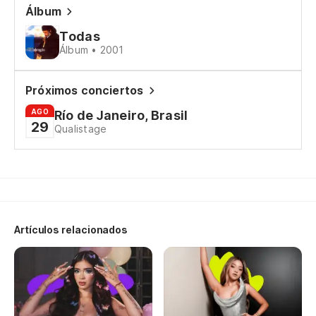
Álbum
Todas
Pa
Álbum • 2001
Di
Próximos conciertos
Di
AGO
Río de Janeiro, Brasil
29
Qualistage
¿Q
Sa
Sa
Artículos relacionados
Pa
Di