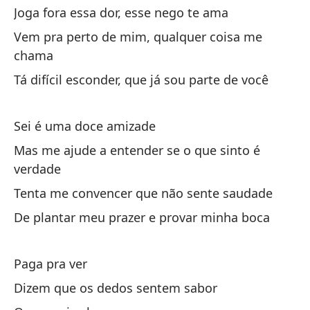
Joga fora essa dor, esse nego te ama
Di
Vem pra perto de mim, qualquer coisa me
chama
¿Q
Tá difícil esconder, que já sou parte de você
Sa
Sa
Sei é uma doce amizade
Mas me ajude a entender se o que sinto é
verdade
Tenta me convencer que não sente saudade
De plantar meu prazer e provar minha boca
Pa
Paga pra ver
Di
Dizem que os dedos sentem sabor
Di