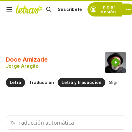
Iniciar
Suscríbete
sesión
Copiar fragmento
Copiar toda la letra
Doce Amizade
Practicar la pronunciación de
Jorge Aragão
Comentar sobre este fragmento
Letra
Traducción
Letra y traducción
Significad
Traducción automática