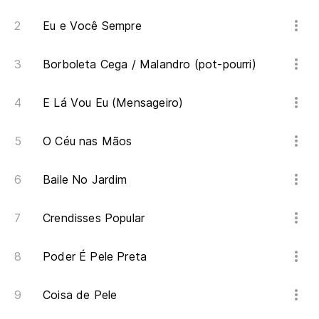
Sa
Sa
Eu e Você Sempre
Borboleta Cega / Malandro (pot-pourri)
Pa
E Lá Vou Eu (Mensageiro)
Di
Di
O Céu nas Mãos
¿Q
Baile No Jardim
Sa
Crendisses Popular
Sa
Poder É Pele Preta
Coisa de Pele