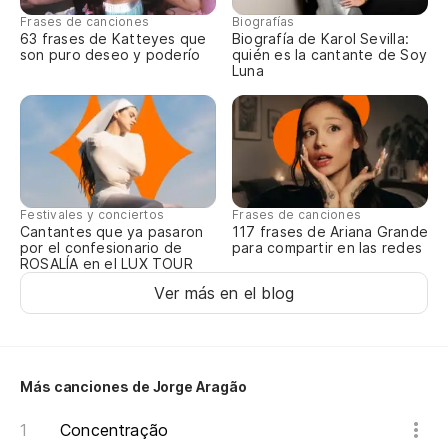
Di
Frases de canciones
Biografías
63 frases de Katteyes que
Biografía de Karol Sevilla:
¿Q
son puro deseo y poderío
quién es la cantante de Soy
Luna
Sa
Sa
Pa
Festivales y conciertos
Frases de canciones
Cantantes que ya pasaron
117 frases de Ariana Grande
por el confesionario de
para compartir en las redes
Pa
ROSALÍA en el LUX TOUR
Ver más en el blog
Di
Di
¿Q
Más canciones de Jorge Aragão
Concentração