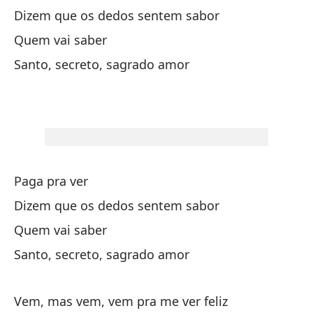
Sé
Dizem que os dedos sentem sabor
Se
Quem vai saber
Pe
Santo, secreto, sagrado amor
ve
Ma
In
Te
Paga pra ver
De
Dizem que os dedos sentem sabor
De
Quem vai saber
Santo, secreto, sagrado amor
Pa
Vem, mas vem, vem pra me ver feliz
Di