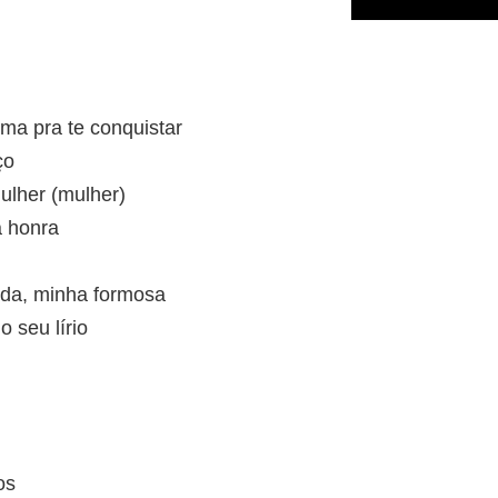
ma pra te conquistar
ço
ulher (mulher)
a honra
da, minha formosa
 seu lírio
os