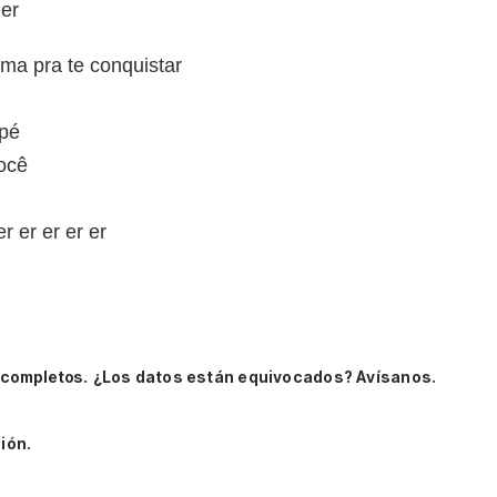
er
ma pra te conquistar
 pé
você
 er er er er
 completos.
¿Los datos están equivocados? Avísanos.
ión.