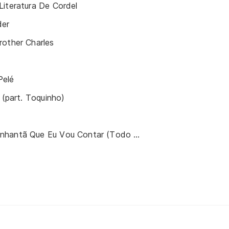
iteratura De Cordel
der
rother Charles
Pelé
 (part. Toquinho)
Curumim Chama Cunhantã Que Eu Vou Contar (Todo Dia Era Dia De Índio)