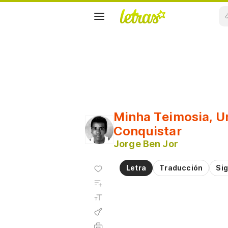
Minha Teimosia, U
Conquistar
Jorge Ben Jor
Agregar
Letra
Traducción
Sig
a
Agregar
favoritos
a
Tamaño
playlist
de la
fuente
Acordes
Imprimir