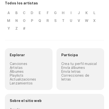
Todos los artistas
A
B
C
D
E
F
G
H
I
J
K
L
M
N
O
P
Q
R
S
T
U
V
W
X
Y
Z
#
Explorar
Participa
Canciones
Crea tu perfil musical
Artistas
Envía álbumes
Álbumes
Envía letras
Playlists
Correcciones de
Actualizaciones
letras
Lanzamientos
Sobre el sitio web