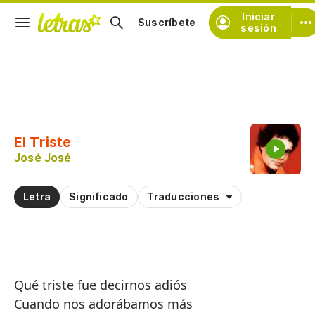
Iniciar
Suscríbete
sesión
Copiar fragmento
Copiar toda la letra
El Triste
Practicar la pronunciación de
José José
Comentar sobre este fragmento
Letra
Significado
Traducciones
Qué triste fue decirnos adiós
Cuando nos adorábamos más