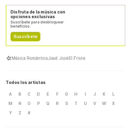
Disfruta de la música con
opciones exclusivas
Suscríbete para desbloquear
beneficios.
Suscríbete
Música Romántica
José José
El Triste
Todos los artistas
A
B
C
D
E
F
G
H
I
J
K
L
M
N
O
P
Q
R
S
T
U
V
W
X
Y
Z
#