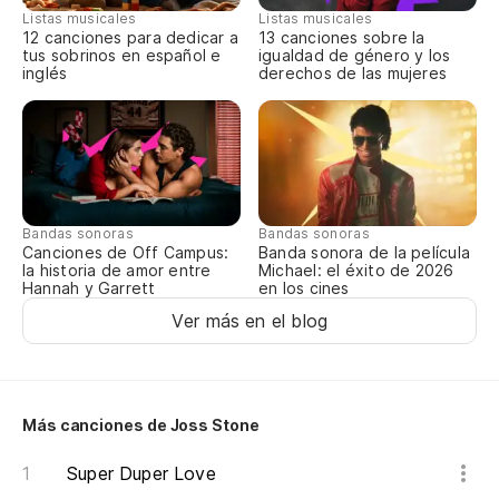
Wh
Listas musicales
Listas musicales
12 canciones para dedicar a
13 canciones sobre la
tus sobrinos en español e
igualdad de género y los
Gu
inglés
derechos de las mujeres
Ke
Oh
Oh
Bandas sonoras
Bandas sonoras
Canciones de Off Campus:
Banda sonora de la película
Oh
la historia de amor entre
Michael: el éxito de 2026
Hannah y Garrett
en los cines
Oh
Ver más en el blog
Oh
ha
Oh
Más canciones de Joss Stone
ho
Super Duper Love