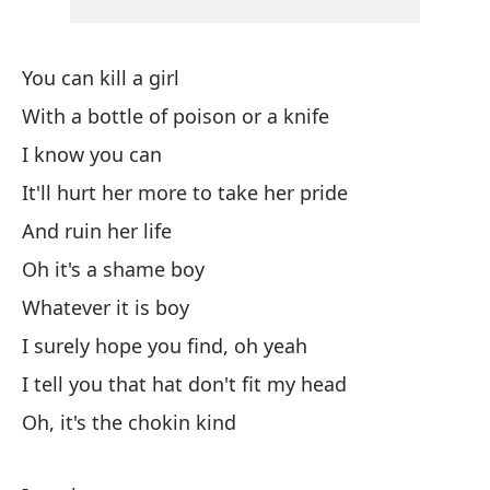
Te
You can kill a girl
Pe
With a bottle of poison or a knife
Bu
I know you can
Tu
It'll hurt her more to take her pride
Yo
And ruin her life
Oh it's a shame boy
Oh
Whatever it is boy
Es
I surely hope you find, oh yeah
I tell you that hat don't fit my head
Oh, it's the chokin kind