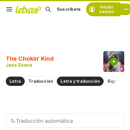
Iniciar
Suscríbete
sesión
Copiar fragmento
Copiar toda la letra
The Chokin' Kind
Practicar la pronunciación de
Joss Stone
Comentar sobre este fragmento
Letra
Traducción
Letra y traducción
Significad
Traducción automática