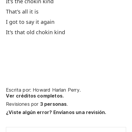
It's the chokin kind
That's all it is
Es
I got to say it again
I 
It's that old chokin kind
Te
ca
I 
Oh
Escrita por: Howard Harlan Perry.
M
Ver créditos completos.
m
Revisiones por
3 personas
.
¿Viste algún error? Envíanos una revisión.
I
Oh