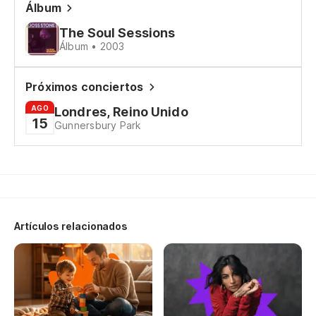
Álbum
The Soul Sessions
Cu
Álbum • 2003
Wh
Próximos conciertos
To
AGO
Londres, Reino Unido
Ta
15
Gunnersbury Park
Si
ár
If
Artículos relacionados
Es
Th
Cu