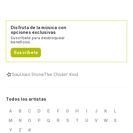
Disfruta de la música con
opciones exclusivas
Suscríbete para desbloquear
beneficios.
Suscríbete
Soul
Joss Stone
The Chokin' Kind
Todos los artistas
A
B
C
D
E
F
G
H
I
J
K
L
M
N
O
P
Q
R
S
T
U
V
W
X
Y
Z
#