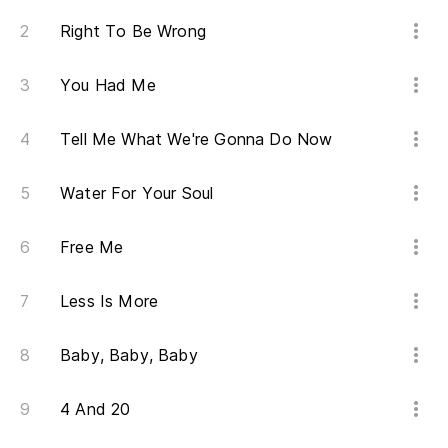
Te
ch
Right To Be Wrong
I 
You Had Me
Es
Tell Me What We're Gonna Do Now
Es
Water For Your Soul
Te
Free Me
Es
Less Is More
Baby, Baby, Baby
4 And 20