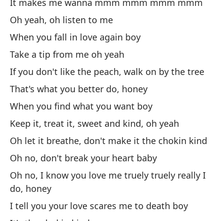
It makes me wanna mmm mmm mmm mmm
Pu
Oh yeah, oh listen to me
When you fall in love again boy
Co
Take a tip from me oh yeah
Wi
If you don't like the peach, walk on by the tree
Sé
That's what you better do, honey
When you find what you want boy
Le
Keep it, treat it, sweet and kind, oh yeah
It
Oh let it breathe, don't make it the chokin kind
Oh no, don't break your heart baby
Y 
Oh no, I know you love me truely truely really I
do, honey
Es
I tell you your love scares me to death boy
Lo