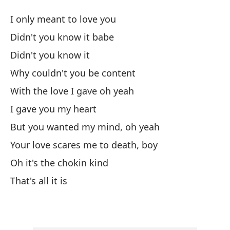
El
I only meant to love you
Th
Didn't you know it babe
Didn't you know it
Só
Why couldn't you be content
¿N
With the love I gave oh yeah
I gave you my heart
¿N
But you wanted my mind, oh yeah
Your love scares me to death, boy
¿P
Oh it's the chokin kind
Wh
That's all it is
Co
Wi